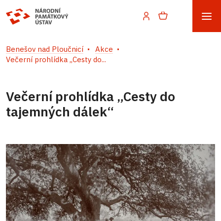
Benešov nad Ploučnicí
Akce
Večerní prohlídka „Cesty do...
Večerní prohlídka „Cesty do
tajemných dálek“