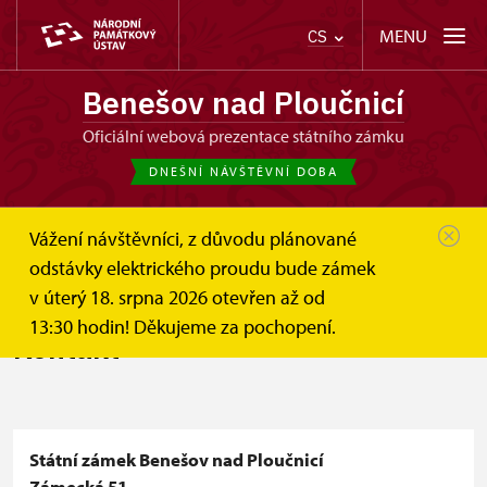
MENU
CS
Benešov nad Ploučnicí
oficiální webová prezentace státního zámku
DNEŠNÍ NÁVŠTĚVNÍ DOBA
Vážení návštěvníci, z důvodu plánované
Benešov nad Ploučnicí
Informace pro návštěvníky
odstávky elektrického proudu bude zámek
Kontakt
v úterý 18. srpna 2026 otevřen až od
13:30 hodin! Děkujeme za pochopení.
Kontakt
+
Státní zámek Benešov nad Ploučnicí
Zámecká 51