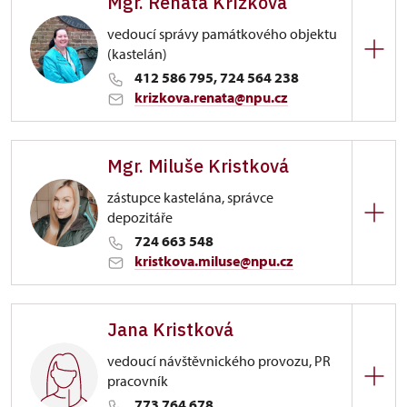
Mgr. Renata Křížková
vedoucí správy památkového objektu
(kastelán)
412 586 795, 724 564 238
krizkova.renata@npu.cz
Zámek Benešov nad Ploučnicí
Mgr. Miluše Kristková
Zámecká 51/, Benešov nad Ploučnicí
zástupce kastelána, správce
depozitáře
724 663 548
kristkova.miluse@npu.cz
Zámek Benešov nad Ploučnicí
Jana Kristková
Zámecká 51/, Benešov nad Ploučnicí
vedoucí návštěvnického provozu, PR
pracovník
773 764 678