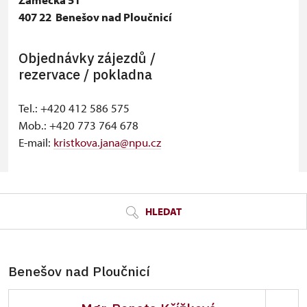
−
407 22 Benešov nad Ploučnicí
Objednávky zájezdů /
rezervace / pokladna
Tel.: +420 412 586 575
Mob.: +420 773 764 678
E-mail:
kristkova.jana@npu.cz
© Seznam.cz a.s. a další
HLEDAT
Benešov nad Ploučnicí