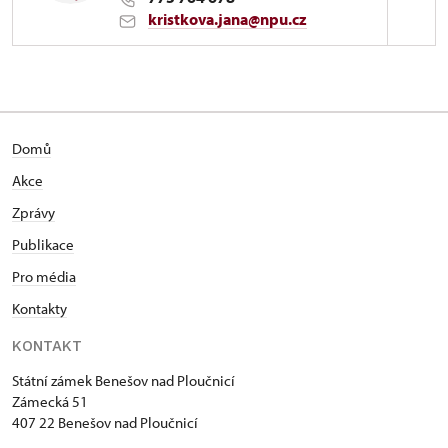
kristkova.jana@npu.cz
Zámek Benešov nad Ploučnicí
Zámecká 51/, Benešov nad Ploučnicí
Domů
Akce
Zprávy
Publikace
Pro média
Kontakty
KONTAKT
Státní zámek Benešov nad Ploučnicí
Zámecká 51
407 22 Benešov nad Ploučnicí