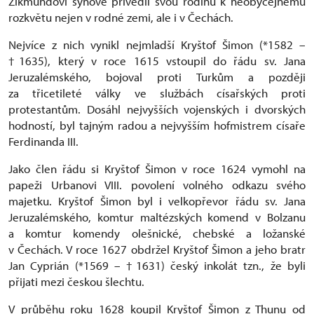
Zikmundovi synové přivedli svou rodinu k neobyčejnému
rozkvětu nejen v rodné zemi, ale i v Čechách.
Nejvíce z nich vynikl nejmladší Kryštof Šimon (*1582 –
†1635), který v roce 1615 vstoupil do řádu sv. Jana
Jeruzalémského, bojoval proti Turkům a později
za třicetileté války ve službách císařských proti
protestantům. Dosáhl nejvyšších vojenských i dvorských
hodností, byl tajným radou a nejvyšším hofmistrem císaře
Ferdinanda III.
Jako člen řádu si Kryštof Šimon v roce 1624 vymohl na
papeži Urbanovi VIII. povolení volného odkazu svého
majetku. Kryštof Šimon byl i velkopřevor řádu sv. Jana
Jeruzalémského, komtur maltézských komend v Bolzanu
a komtur komendy olešnické, chebské a ložanské
v Čechách. V roce 1627 obdržel Kryštof Šimon a jeho bratr
Jan Cyprián (*1569 – †1631) český inkolát tzn., že byli
přijati mezi českou šlechtu.
V průběhu roku 1628 koupil Kryštof Šimon z Thunu od