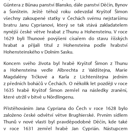
Güntera z Bünau panství Blansko, dále panství Děčín, Bynov
a Šonštein. Ještě téhož roku odevzdal Kryštof Šimon
všechny zakoupené statky v Čechách svému nejstaršímu
bratru Janu Cyprianovi, který se tak stává zakladatelem
nynější české větve hrabat z Thunu a Hohensteinu. V roce
1629 byli Thunové povýšeni císařem do stavu říšských
hrabat a přijali titul z Hohensteina podle hrabství
Hohensteinského v Dolním Sasku.
Koncem svého života byl hrabě Kryštof Šimon z Thunu
a Hohensteina vedle Albrechta z Valdštejna, Marie
Magdalény Trčkové a Karla z Lichtenštejna jedním
z předních boháčů v Čechách. O několik let později v roce
1635 hrabě Kryštof Šimon zemřel na následky zranění,
které utržil v bitvě u Nördlingenu.
Přistěhováním Jana Cypriana do Čech v roce 1628 bylo
založeno české odvětví větve Brughierské. Prvním sídlem
Thunů v nové vlasti byl pravděpodobně Děčín, kde také
v roce 1631 zemřel hrabě Jan Cyprián. Nástupcem