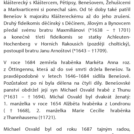
klášterecký s Kláštercem, Pětipsy, Benešovem, Žehušicemi
a Markvarticemi si ponechal sám. Od té doby také patřil
Benešov k majorátu Kláštereckému až do jeho zrušení.
Druhý fideikomis děčínský s Děčínem, Jílovým a Bynovcem
předal svému bratru Maxmiliánovi (*1638 – †1701)
a konečně třetí fideikomis se statky Achleuten-
Hochenberg v Horních Rakousích (později choltický),
postoupil bratru Janu Arnoštovi (*1643 – †1709).
V roce 1684 zemřela hraběnka Markéta Anna roz.
z Öttingennu, která až do své smrti držela Benešov. Ta
pravděpodobně v letech 1646–1684 sídlila Benešově.
Pozůstalost po ní byla dělena na čtyři díly. Benešovské
panství obdržel její syn Michael Osvald hrabě z Thunu
(*1631 – †1694). Michal Osvald byl dvakrát ženatý:
1. manželka v roce 1654 Alžběta hraběnka z Londronu
(†1668), 2. manželka Marie Cecílie hraběnka
z Thannhausenu (†1721).
Michael Osvald byl od roku 1687 tajným radou,