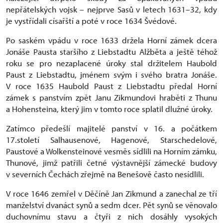
nepřátelských vojsk – nejprve Sasů v letech 1631–32, kdy
je vystřídali císařští a poté v roce 1634 Švédové.
Po saském vpádu v roce 1633 držela Horní zámek dcera
Jonáše Pausta staršího z Liebstadtu Alžběta a ještě téhož
roku se pro nezaplacené úroky stal držitelem Haubold
Paust z Liebstadtu, jménem svým i svého bratra Jonáše.
V roce 1635 Haubold Paust z Liebstadtu předal Horní
zámek s panstvím zpět Janu Zikmundovi hraběti z Thunu
a Hohensteina, který jim v tomto roce splatil dlužné úroky.
Zatímco předešlí majitelé panství v 16. a počátkem
17.století Salhausenové, Hagenové, Starschedelové,
Paustové a Wolkensteinové vesměs sídlili na Horním zámku,
Thunové, jimž patřili četné výstavnější zámecké budovy
v severních Čechách zřejmě na Benešově často nesídlili.
V roce 1646 zemřel v Děčíně Jan Zikmund a zanechal ze tří
manželství dvanáct synů a sedm dcer. Pět synů se věnovalo
duchovnímu stavu a čtyři z nich dosáhly vysokých