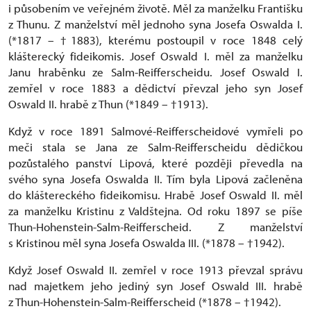
i působením ve veřejném životě. Měl za manželku Františku
z Thunu. Z manželství měl jednoho syna Josefa Oswalda I.
(*1817 – †1883), kterému postoupil v roce 1848 celý
klášterecký fideikomis. Josef Oswald I. měl za manželku
Janu hraběnku ze Salm-Reifferscheidu. Josef Oswald I.
zemřel v roce 1883 a dědictví převzal jeho syn Josef
Oswald II. hrabě z Thun (*1849 – †1913).
Když v roce 1891 Salmové-Reifferscheidové vymřeli po
meči stala se Jana ze Salm-Reifferscheidu dědičkou
pozůstalého panství Lipová, které později převedla na
svého syna Josefa Oswalda II. Tím byla Lipová začleněna
do kláštereckého fideikomisu. Hrabě Josef Oswald II. měl
za manželku Kristinu z Valdštejna. Od roku 1897 se píše
Thun-Hohenstein-Salm-Reifferscheid. Z manželství
s Kristinou měl syna Josefa Oswalda III. (*1878 – †1942).
Když Josef Oswald II. zemřel v roce 1913 převzal správu
nad majetkem jeho jediný syn Josef Oswald III. hrabě
z Thun-Hohenstein-Salm-Reifferscheid (*1878 – †1942).