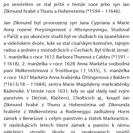
po zemřelém se stal ještě v témže roce jeho syn Jan
Zikmund hrabě z Thunu a Hohensteina (*1594 – †1646).
Jan Zikmund byl prvorozený syn Jana Cypriana a Marie
Anny rozené Preysingenové z Altenpreysingu. Studoval
v Paříži a po ukončení studií byl ve službách na španělském
a vídeňském dvoře, kde se stal císařským komořím, tajným
radou a jedním z místodržících v Čechách. Byl třikrát ženat:
1. manželka v roce 1612 Barbora Thunová z Caldes (*1591 –
†1618), 2. manželka v roce 1628 Anna Markéta svobodná
paní Wolkensteinová z Trostburgu (†1635), 3. manželka
v roce 1637 Markéta Anna hraběnka Öttingenová z Baldern
(*1613/18 – †1684), sestra Marie Magdaleny markraběnky
Bádenské. V témže roce 1631, kdy se ujal vlády nad svým
panstvím v Děčíně, Klášterci, Cholticích aj., koupil Jan
Zikmund hrabě z Thunu a Hohensteina od Zikmunda
hraběte z Wolkensteinu a Rodeneggu zadlužený Horní
zámek v Benešově s celým panstvím a statek Markvartice.
V následujících letech Horní zámek a panství k němu
náležející utrpělo škody za opakovaných vpádů