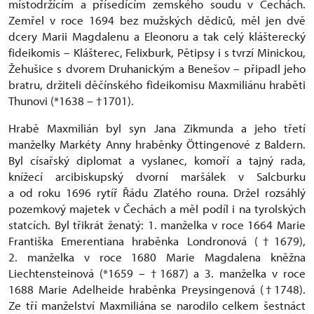
místodržícím a přísedícím zemského soudu v Čechách.
Zemřel v roce 1694 bez mužských dědiců, měl jen dvě
dcery Marii Magdalenu a Eleonoru a tak celý klášterecký
fideikomis – Klášterec, Felixburk, Pětipsy i s tvrzí Minickou,
Žehušice s dvorem Druhanickým a Benešov – připadl jeho
bratru, držiteli děčínského fideikomisu Maxmiliánu hraběti
Thunovi (*1638 – †1701).
Hrabě Maxmilián byl syn Jana Zikmunda a jeho třetí
manželky Markéty Anny hraběnky Öttingenové z Baldern.
Byl císařský diplomat a vyslanec, komoří a tajný rada,
knížecí arcibiskupský dvorní maršálek v Salcburku
a od roku 1696 rytíř Řádu Zlatého rouna. Držel rozsáhlý
pozemkový majetek v Čechách a měl podíl i na tyrolských
statcích. Byl třikrát ženatý: 1. manželka v roce 1664 Marie
Františka Emerentiana hraběnka Londronová (†1679),
2. manželka v roce 1680 Marie Magdalena kněžna
Liechtensteinová (*1659 – †1687) a 3. manželka v roce
1688 Marie Adelheide hraběnka Preysingenová (†1748).
Ze tří manželství Maxmiliána se narodilo celkem šestnáct