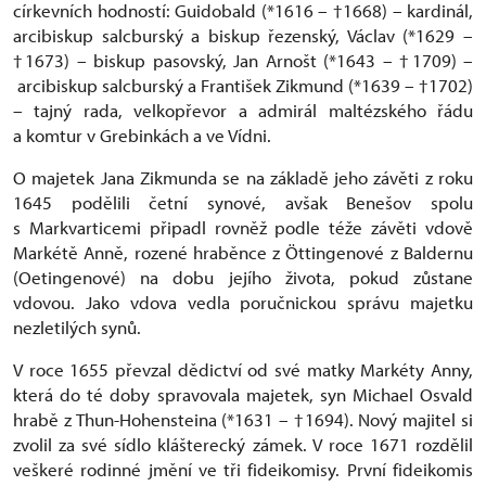
církevních hodností: Guidobald (*1616 – †1668) – kardinál,
arcibiskup salcburský a biskup řezenský, Václav (*1629 –
†1673) – biskup pasovský, Jan Arnošt (*1643 – †1709) –
arcibiskup salcburský a František Zikmund (*1639 – †1702)
– tajný rada, velkopřevor a admirál maltézského řádu
a komtur v Grebinkách a ve Vídni.
O majetek Jana Zikmunda se na základě jeho závěti z roku
1645 podělili četní synové, avšak Benešov spolu
s Markvarticemi připadl rovněž podle téže závěti vdově
Markétě Anně, rozené hraběnce z Öttingenové z Baldernu
(Oetingenové) na dobu jejího života, pokud zůstane
vdovou. Jako vdova vedla poručnickou správu majetku
nezletilých synů.
V roce 1655 převzal dědictví od své matky Markéty Anny,
která do té doby spravovala majetek, syn Michael Osvald
hrabě z Thun-Hohensteina (*1631 – †1694). Nový majitel si
zvolil za své sídlo klášterecký zámek. V roce 1671 rozdělil
veškeré rodinné jmění ve tři fideikomisy. První fideikomis