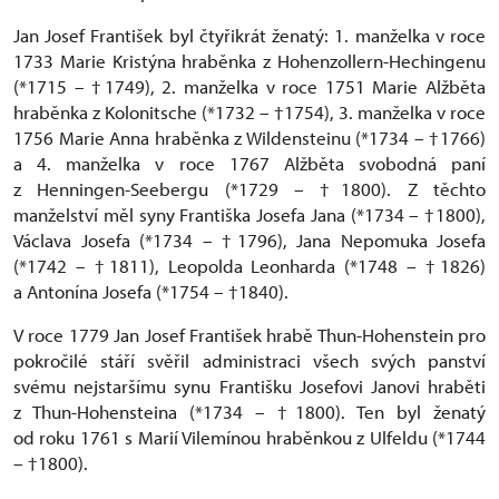
Jan Josef František byl čtyřikrát ženatý: 1. manželka v roce
1733 Marie Kristýna hraběnka z Hohenzollern-Hechingenu
(*1715 – †1749), 2. manželka v roce 1751 Marie Alžběta
hraběnka z Kolonitsche (*1732 – †1754), 3. manželka v roce
1756 Marie Anna hraběnka z Wildensteinu (*1734 – †1766)
a 4. manželka v roce 1767 Alžběta svobodná paní
z Henningen-Seebergu (*1729 – †1800). Z těchto
manželství měl syny Františka Josefa Jana (*1734 – †1800),
Václava Josefa (*1734 – †1796), Jana Nepomuka Josefa
(*1742 – †1811), Leopolda Leonharda (*1748 – †1826)
a Antonína Josefa (*1754 – †1840).
V roce 1779 Jan Josef František hrabě Thun-Hohenstein pro
pokročilé stáří svěřil administraci všech svých panství
svému nejstaršímu synu Františku Josefovi Janovi hraběti
z Thun-Hohensteina (*1734 – †1800). Ten byl ženatý
od roku 1761 s Marií Vilemínou hraběnkou z Ulfeldu (*1744
– †1800).