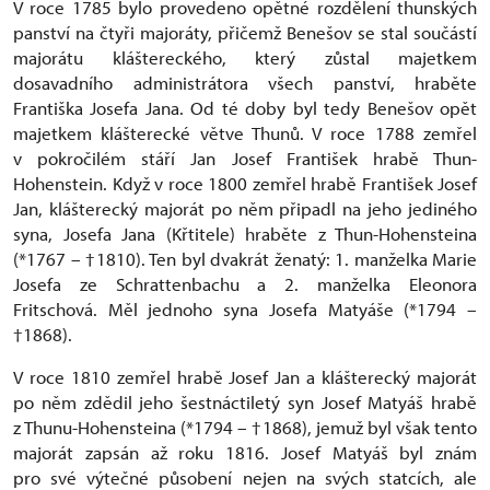
V roce 1785 bylo provedeno opětné rozdělení thunských
panství na čtyři majoráty, přičemž Benešov se stal součástí
majorátu kláštereckého, který zůstal majetkem
dosavadního administrátora všech panství, hraběte
Františka Josefa Jana. Od té doby byl tedy Benešov opět
majetkem klášterecké větve Thunů. V roce 1788 zemřel
v pokročilém stáří Jan Josef František hrabě Thun-
Hohenstein. Když v roce 1800 zemřel hrabě František Josef
Jan, klášterecký majorát po něm připadl na jeho jediného
syna, Josefa Jana (Křtitele) hraběte z Thun-Hohensteina
(*1767 – †1810). Ten byl dvakrát ženatý: 1. manželka Marie
Josefa ze Schrattenbachu a 2. manželka Eleonora
Fritschová. Měl jednoho syna Josefa Matyáše (*1794 –
†1868).
V roce 1810 zemřel hrabě Josef Jan a klášterecký majorát
po něm zdědil jeho šestnáctiletý syn Josef Matyáš hrabě
z Thunu-Hohensteina (*1794 – †1868), jemuž byl však tento
majorát zapsán až roku 1816. Josef Matyáš byl znám
pro své výtečné působení nejen na svých statcích, ale