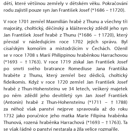
dětí, které většinou zemřely v dětském věku. Pokračování
rodu zajistil pouze syn Jan František Josef (*1686 – †1720).
V roce 1701 zemřel Maxmilián hrabě z Thunu a všechny tři
majoráty, choltický, děčínský a klášterecký zdědil jeho syn
Jan František Josef hrabě z Thunu (*1686 – †1720), který
převzal v následujícím roce 1702 jejich správu. Byl
císařským komořím a místodržícím v Čechách. Oženil
se v roce 1708 s Marií Philippinou hraběnkou Harrachovou
(*1693 – †1763). V roce 1719 získal Jan František Josef
po smrti svého bratrance Romediuse Jana Františka
hraběte z Thunu, který zemřel bez dědiců, choltický
fideikomis. Když v roce 1720 zemřel Jan František Josef
hrabě z Thun-Hohensteinu ve 34 letech, veškerý majetek
po něm zdědil jeho devítiletý syn Jan Josef František
(Antonín) hrabě z Thun-Hohensteinu (*1711 – †1788)
za něhož však panství nejprve spravovala až do roku
1732 jako poručnice jeho matka Marie Filipína hraběnka
Thunová, rozená hraběnka Harrachová (*1693 – †1763). Ta
se však řádně o panství nestarala a žila velice rozmařile.