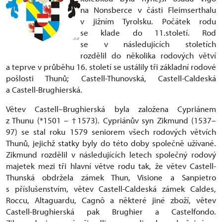
na Nonsberce v části Fleimserthalu
v jižním Tyrolsku. Počátek rodu
se klade do 11.století. Rod
se v následujících stoletích
rozdělil do několika rodových větví
a teprve v průběhu 16. století se ustálily tři základní rodové
pošlosti Thunů; Castell-Thunovská, Castell-Caldeská
a Castell-Brughierská.
Větev Castell–Brughierská byla založena Cypriánem
z Thunu (*1501 – †1573). Cypriánův syn Zikmund (1537–
97) se stal roku 1579 seniorem všech rodových větvích
Thunů, jejichž statky byly do této doby společně užívané.
Zikmund rozdělil v následujících letech společný rodový
majetek mezi tři hlavní větve rodu tak, že větev Castell-
Thunská obdržela zámek Thun, Visione a Sanpietro
s příslušenstvím, větev Castell-Caldeská zámek Caldes,
Roccu, Altaguardu, Cagnô a některé jiné zboží, větev
Castell-Brughierská pak Brughier a Castelfondo.