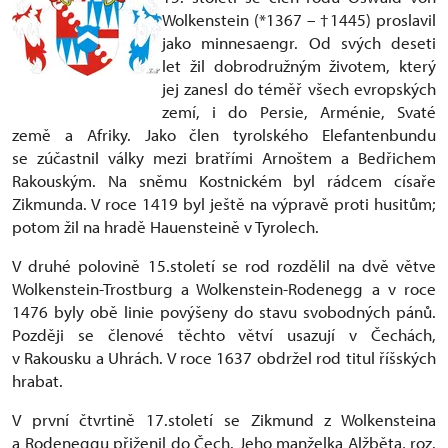
Wolkenstein (*1367 – †1445) proslavil
jako minnesaengr. Od svých deseti
let žil dobrodružným životem, který
jej zanesl do téměř všech evropských
zemí, i do Persie, Arménie, Svaté
země a Afriky. Jako člen tyrolského Elefantenbundu
se zúčastnil války mezi bratřími Arnoštem a Bedřichem
Rakouským. Na sněmu Kostnickém byl rádcem císaře
Zikmunda. V roce 1419 byl ještě na výpravě proti husitům;
potom žil na hradě Hauensteině v Tyrolech.
V druhé polovině 15.století se rod rozdělil na dvě větve
Wolkenstein-Trostburg a Wolkenstein-Rodenegg a v roce
1476 byly obě linie povýšeny do stavu svobodných pánů.
Později se členové těchto větví usazují v Čechách,
v Rakousku a Uhrách. V roce 1637 obdržel rod titul říšských
hrabat.
V první čtvrtině 17.století se Zikmund z Wolkensteina
a Rodeneggu přiženil do Čech. Jeho manželka Alžběta, roz.