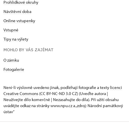
Prohlídkové okruhy
Návštěvní doba
Online vstupenky
Vstupné
Tipy na výlety
MOHLO BY VÁS ZAJÍMAT
O zámku
Fotogalerie
Není-li výslovně uvedeno jinak, podléhají fotografie a texty
licenci
Creative Commons
(CC BY-NC-ND 3.0 CZ) (Uveďte autora |
Neužívejte dílo komerčně | Nezasahujte do díla). Při užití obsahu
uvádějte odkaz na stránky www.npu.cz a „zdroj: Národní památkový
ústav“