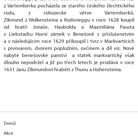
z Vartemberka pocházela ze starého českého šlechtického
rodu, z rohozecké větve Vartemberků.
Zikmund z Wolkensteina a Rodeneggu v roce 1628 koupil
od bratří Jonáše, Haubolda a Maxmiliána Pausta
z Liebstadtu Horní zámek v Benešově s příslušenstvím
a v následujícím roce 1629 přikoupil i tvrz v Markvarticích
s pivovarem, dvorem poplužním, ovčínem a díl vsi. Nově
nabyté benešovské panství a statek markvartický však
dlouho nepodržel a již po třech letech je prodává v roce
1631 Janu Zikmundovi hraběti z Thunu a Hohensteina.
Domů
Akce