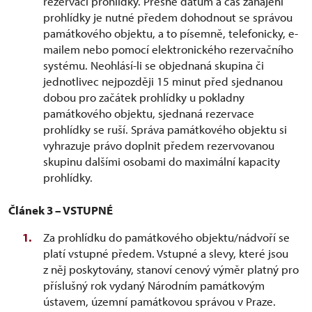
rezervaci prohlídky. Přesné datum a čas zahájení
prohlídky je nutné předem dohodnout se správou
památkového objektu, a to písemně, telefonicky, e-
mailem nebo pomocí elektronického rezervačního
systému. Neohlásí-li se objednaná skupina či
jednotlivec nejpozději 15 minut před sjednanou
dobou pro začátek prohlídky u pokladny
památkového objektu, sjednaná rezervace
prohlídky se ruší. Správa památkového objektu si
vyhrazuje právo doplnit předem rezervovanou
skupinu dalšími osobami do maximální kapacity
prohlídky.
Článek 3 – VSTUPNÉ
Za prohlídku do památkového objektu/nádvoří se
platí vstupné předem. Vstupné a slevy, které jsou
z něj poskytovány, stanoví cenový výměr platný pro
příslušný rok vydaný Národním památkovým
ústavem, územní památkovou správou v Praze.