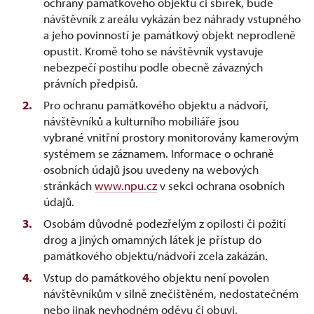
ochrany památkového objektu či sbírek, bude
návštěvník z areálu vykázán bez náhrady vstupného
a jeho povinností je památkový objekt neprodleně
opustit. Kromě toho se návštěvník vystavuje
nebezpečí postihu podle obecně závazných
právních předpisů.
Pro ochranu památkového objektu a nádvoří,
návštěvníků a kulturního mobiliáře jsou
vybrané vnitřní prostory monitorovány kamerovým
systémem se záznamem. Informace o ochraně
osobních údajů jsou uvedeny na webových
stránkách
www.npu.cz
v sekci ochrana osobních
údajů.
Osobám důvodně podezřelým z opilosti či požití
drog a jiných omamných látek je přístup do
památkového objektu/nádvoří zcela zakázán.
Vstup do památkového objektu není povolen
návštěvníkům v silně znečištěném, nedostatečném
nebo jinak nevhodném oděvu či obuvi.