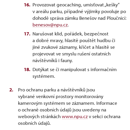
Provozovat geocaching, umisťovat „kešky“
v areálu parku, případné výjimky povoluje po
dohodě správa zámku Benešov nad Ploučnicí:
benesov@npu.cz
.
Narušovat klid, pořádek, bezpečnost
a dobré mravy, hlasitě pouštět hudbu či
jiné zvukové záznamy, křičet a hlasitě se
projevovat ve smyslu rušení ostatních
návštěvníků i fauny.
Dotýkat se či manipulovat s informačním
systémem.
Pro ochranu parku a návštěvníků jsou
vybrané venkovní prostory monitorovány
kamerovým systémem se záznamem. Informace
o ochraně osobních údajů jsou uvedeny na
webových stránkách
www.npu.cz
v sekci ochrana
osobních údajů.