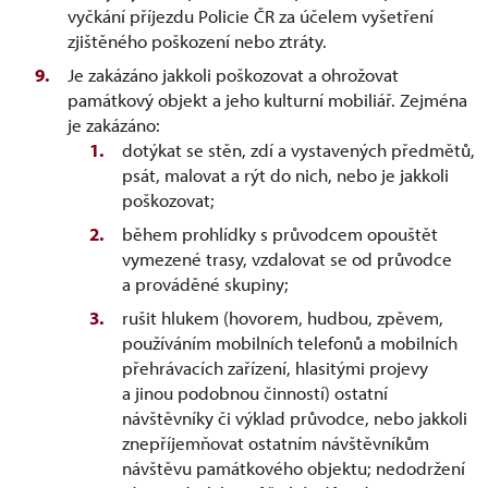
vyčkání příjezdu Policie ČR za účelem vyšetření
zjištěného poškození nebo ztráty.
Je zakázáno jakkoli poškozovat a ohrožovat
památkový objekt a jeho kulturní mobiliář. Zejména
je zakázáno:
dotýkat se stěn, zdí a vystavených předmětů,
psát, malovat a rýt do nich, nebo je jakkoli
poškozovat;
během prohlídky s průvodcem opouštět
vymezené trasy, vzdalovat se od průvodce
a prováděné skupiny;
rušit hlukem (hovorem, hudbou, zpěvem,
používáním mobilních telefonů a mobilních
přehrávacích zařízení, hlasitými projevy
a jinou podobnou činností) ostatní
návštěvníky či výklad průvodce, nebo jakkoli
znepříjemňovat ostatním návštěvníkům
návštěvu památkového objektu; nedodržení