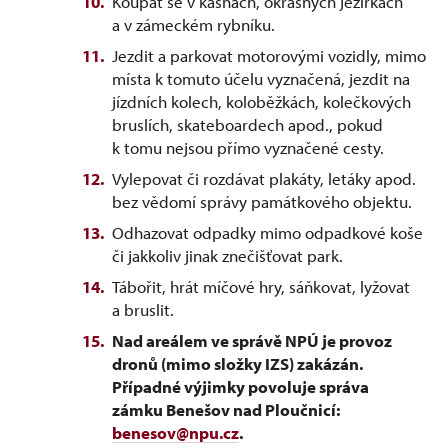
Koupat se v kašnách, okrasných jezírkách
a v zámeckém rybníku.
Jezdit a parkovat motorovými vozidly, mimo
místa k tomuto účelu vyznačená, jezdit na
jízdních kolech, koloběžkách, kolečkových
bruslích, skateboardech apod., pokud
k tomu nejsou přímo vyznačené cesty.
Vylepovat či rozdávat plakáty, letáky apod.
bez vědomí správy památkového objektu.
Odhazovat odpadky mimo odpadkové koše
či jakkoliv jinak znečišťovat park.
Tábořit, hrát míčové hry, sáňkovat, lyžovat
a bruslit.
Nad areálem ve správě NPÚ je provoz
dronů (mimo složky IZS) zakázán.
Případné výjimky povoluje správa
zámku Benešov nad Ploučnicí:
benesov@npu.cz
.