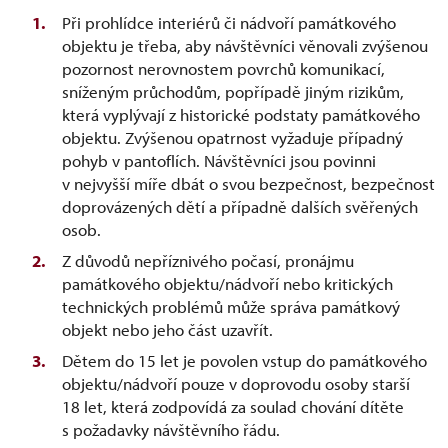
Při prohlídce interiérů či nádvoří památkového
objektu je třeba, aby návštěvníci věnovali zvýšenou
pozornost nerovnostem povrchů komunikací,
sníženým průchodům, popřípadě jiným rizikům,
která vyplývají z historické podstaty památkového
objektu. Zvýšenou opatrnost vyžaduje případný
pohyb v pantoflích. Návštěvníci jsou povinni
v nejvyšší míře dbát o svou bezpečnost, bezpečnost
doprovázených dětí a případně dalších svěřených
osob.
Z důvodů nepříznivého počasí, pronájmu
památkového objektu/nádvoří nebo kritických
technických problémů může správa památkový
objekt nebo jeho část uzavřít.
Dětem do 15 let je povolen vstup do památkového
objektu/nádvoří pouze v doprovodu osoby starší
18 let, která zodpovídá za soulad chování dítěte
s požadavky návštěvního řádu.