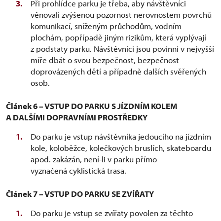
Při prohlídce parku je třeba, aby návštěvníci
věnovali zvýšenou pozornost nerovnostem povrchů
komunikací, sníženým průchodům, vodním
plochám, popřípadě jiným rizikům, která vyplývají
z podstaty parku. Návštěvníci jsou povinni v nejvyšší
míře dbát o svou bezpečnost, bezpečnost
doprovázených dětí a případně dalších svěřených
osob.
Článek 6 – VSTUP DO PARKU S JÍZDNÍM KOLEM
A DALŠÍMI DOPRAVNÍMI PROSTŘEDKY
Do parku je vstup návštěvníka jedoucího na jízdním
kole, koloběžce, kolečkových bruslích, skateboardu
apod. zakázán, není-li v parku přímo
vyznačená cyklistická trasa.
Článek 7 – VSTUP DO PARKU SE ZVÍŘATY
Do parku je vstup se zvířaty povolen za těchto