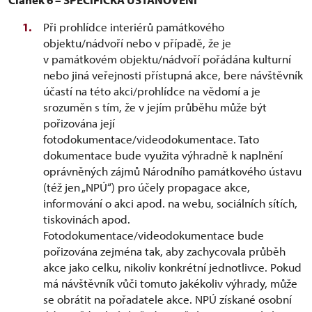
Při prohlídce interiérů památkového
objektu/nádvoří nebo v případě, že je
v památkovém objektu/nádvoří pořádána kulturní
nebo jiná veřejnosti přístupná akce, bere návštěvník
účastí na této akci/prohlídce na vědomí a je
srozuměn s tím, že v jejím průběhu může být
pořizována její
fotodokumentace/videodokumentace. Tato
dokumentace bude využita výhradně k naplnění
oprávněných zájmů Národního památkového ústavu
(též jen „NPÚ“) pro účely propagace akce,
informování o akci apod. na webu, sociálních sítích,
tiskovinách apod.
Fotodokumentace/videodokumentace bude
pořizována zejména tak, aby zachycovala průběh
akce jako celku, nikoliv konkrétní jednotlivce. Pokud
má návštěvník vůči tomuto jakékoliv výhrady, může
se obrátit na pořadatele akce. NPÚ získané osobní