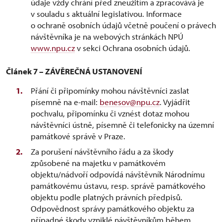
údaje vždy chrání před zneužitím a zpracovává je
v souladu s aktuální legislativou. Informace
o ochraně osobních údajů včetně poučení o právech
návštěvníka je na webových stránkách NPÚ
www.npu.cz
v sekci Ochrana osobních údajů.
Článek 7 – ZÁVĚREČNÁ USTANOVENÍ
Přání či připomínky mohou návštěvníci zaslat
písemně na e-mail:
benesov@npu.cz
. Vyjádřit
pochvalu, připomínku či vznést dotaz mohou
návštěvníci ústně, písemně či telefonicky na územní
památkové správě v Praze.
Za porušení návštěvního řádu a za škody
způsobené na majetku v památkovém
objektu/nádvoří odpovídá návštěvník Národnímu
památkovému ústavu, resp. správě památkového
objektu podle platných právních předpisů.
Odpovědnost správy památkového objektu za
případné škody vzniklé návštěvníkům během