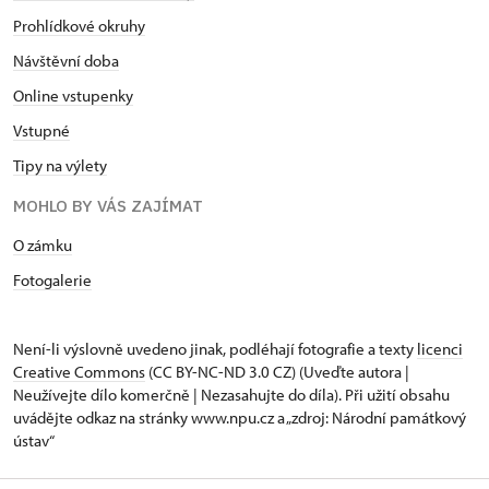
Prohlídkové okruhy
Návštěvní doba
Online vstupenky
Vstupné
Tipy na výlety
MOHLO BY VÁS ZAJÍMAT
O zámku
Fotogalerie
Není-li výslovně uvedeno jinak, podléhají fotografie a texty
licenci
Creative Commons
(CC BY-NC-ND 3.0 CZ) (Uveďte autora |
Neužívejte dílo komerčně | Nezasahujte do díla). Při užití obsahu
uvádějte odkaz na stránky www.npu.cz a „zdroj: Národní památkový
ústav“