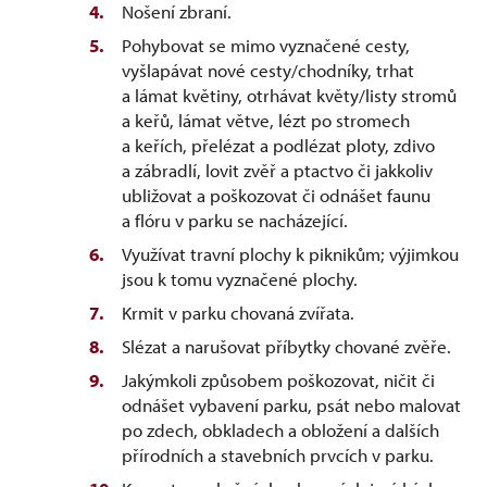
Nošení zbraní.
Pohybovat se mimo vyznačené cesty,
vyšlapávat nové cesty/chodníky, trhat
a lámat květiny, otrhávat květy/listy stromů
a keřů, lámat větve, lézt po stromech
a keřích, přelézat a podlézat ploty, zdivo
a zábradlí, lovit zvěř a ptactvo či jakkoliv
ubližovat a poškozovat či odnášet faunu
a flóru v parku se nacházející.
Využívat travní plochy k piknikům; výjimkou
jsou k tomu vyznačené plochy.
Krmit v parku chovaná zvířata.
Slézat a narušovat příbytky chované zvěře.
Jakýmkoli způsobem poškozovat, ničit či
odnášet vybavení parku, psát nebo malovat
po zdech, obkladech a obložení a dalších
přírodních a stavebních prvcích v parku.