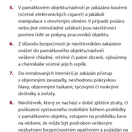
V památkovém objektu/nádvoří je zakázáno kouření
(včetně elektronických cigaret) a jakákoli
manipulace s otevřeným ohněm. V případě požáru
nebo jiné mimořádné události jsou návštěvníci
povinni řídit se pokyny pracovníků objektu.
Z důvodu bezpečnosti je návštěvníkům zakázáno
vnášet do památkového objektu/nádvoří
veškeré chladné, střelné či palné zbraně, výbušniny
a chemikálie včetně jejich replik.
Do instalovaných interiérů je zakázán přístup
s objemnými zavazadly, nevhodnou pokrývkou
hlavy, objemnými taškami, tyčovými či mokrými
deštníky a zvířaty.
Návštěvník, který se nachází v době zjištění ztráty, či
poškození vystaveného mobiliáře během prohlídky
v památkovém objektu, vstupem na prohlídku bere
na vědomí, že může být podroben veškerým
nezbytným bezpečnostním opatřením a požádán na