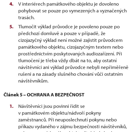
V interiérech památkového objektu je dovoleno
pohybovat se pouze po vymezených a vyznačených
trasách.
Tlumočit výklad průvodce je povoleno pouze po
předchozí domluvě a pouze v případě, že
cizojazyčný výklad není možné zajistit průvodcem
památkového objektu, cizojazyčným textem nebo
prostřednictvím poskytovaných audiozařízení. Při
tlumočení je třeba vždy dbát na to, aby ostatní
návštěvníci ani výklad průvodce nebyli nepřiměřeně
rušeni a na zásady slušného chování vůči ostatním
návštěvníkům.
Článek 5 – OCHRANA A BEZPEČNOST
Návštěvníci jsou povinni řídit se
v památkovém objektu/nádvoří pokyny
zaměstnanců. Při neuposlechnutí pokynu nebo
příkazu vydaného v zájmu bezpečnosti návštěvníků,