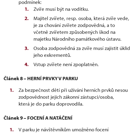
podmínek:
Zvíře musí být na vodítku.
Majitel zvířete, resp. osoba, která zvíře vede,
je za chování zvířete zodpovědná, a to
včetně zvířetem způsobených škod na
majetku Národního památkového ústavu.
Osoba zodpovědná za zvíře musí zajistit úklid
jeho exkrementů.
Vstup zvířete není zpoplatněn.
Článek 8 – HERNÍ PRVKY V PARKU
Za bezpečnost dětí při užívání herních prvků nesou
zodpovědnost jejich zákonní zástupci/osoba,
která je do parku doprovodila.
Článek 9 – FOCENÍ A NATÁČENÍ
V parku je návštěvníkům umožněno focení