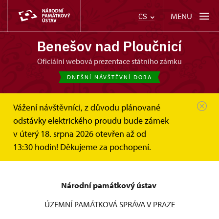
MENU
CS
Benešov nad Ploučnicí
oficiální webová prezentace státního zámku
DNEŠNÍ NÁVŠTĚVNÍ DOBA
Vážení návštěvníci, z důvodu plánované
Benešov nad Ploučnicí
Informace pro návštěvníky
odstávky elektrického proudu bude zámek
Návštěvní řád
v úterý 18. srpna 2026 otevřen až od
Návštěvní řád státního zámku
13:30 hodin! Děkujeme za pochopení.
Benešov nad Ploučnicí
Národní památkový ústav
ÚZEMNÍ PAMÁTKOVÁ SPRÁVA V PRAZE