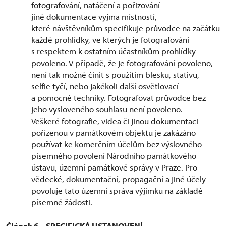
fotografování, natáčení a pořizování
jiné dokumentace vyjma místností,
které návštěvníkům specifikuje průvodce na začátku
každé prohlídky, ve kterých je fotografování
s respektem k ostatním účastníkům prohlídky
povoleno. V případě, že je fotografování povoleno,
není tak možné činit s použitím blesku, stativu,
selfie tyčí, nebo jakékoli další osvětlovací
a pomocné techniky. Fotografovat průvodce bez
jeho vysloveného souhlasu není povoleno.
Veškeré fotografie, videa či jinou dokumentaci
pořízenou v památkovém objektu je zakázáno
používat ke komerčním účelům bez výslovného
písemného povolení Národního památkového
ústavu, územní památkové správy v Praze. Pro
vědecké, dokumentační, propagační a jiné účely
povoluje tato územní správa výjimku na základě
písemné žádosti.
Článek 6 – SPECIFICKÁ USTANOVENÍ