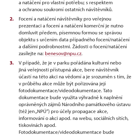
a natáčení pro vlastní potřebu; s respektem
a ochranou soukromí ostatních návštěvníků.
Focení a natáčení návštěvníky pro veřejnou
prezentaci a focení a natáčení komerční je nutno
domluvit předem, písemnou formou se správou
objektu s určením data případného focení/natáčení
a dalšími podrobnostmi. Žádosti o focení/natáčení
zasílejte na:
benesov@npu.cz
.
V případě, že je v parku pořádána kulturní nebo
jiná veřejnosti přístupná akce, bere návštěvník
účastí na této akci na vědomí a je srozuměn s tím, že
v průběhu akce může být pořizována její
fotodokumentace/videodokumentace. Tato
dokumentace bude využita výhradně k naplnění
oprávněných zájmů Národního památkového ústavu
(též jen „NPÚ“) pro účely propagace akce,
informování o akci apod. na webu, sociálních sítích,
tiskovinách apod.
Fotodokumentace/videodokumentace bude