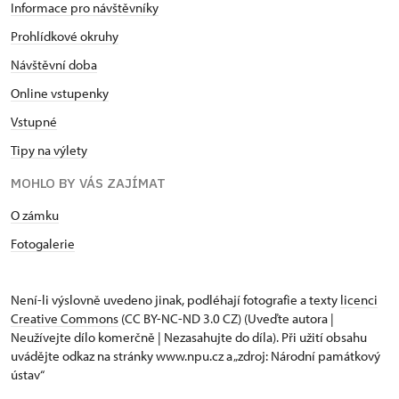
Informace pro návštěvníky
Prohlídkové okruhy
Návštěvní doba
Online vstupenky
Vstupné
Tipy na výlety
MOHLO BY VÁS ZAJÍMAT
O zámku
Fotogalerie
Není-li výslovně uvedeno jinak, podléhají fotografie a texty
licenci
Creative Commons
(CC BY-NC-ND 3.0 CZ) (Uveďte autora |
Neužívejte dílo komerčně | Nezasahujte do díla). Při užití obsahu
uvádějte odkaz na stránky www.npu.cz a „zdroj: Národní památkový
ústav“