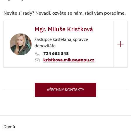
Nevíte si rady? Nevadí, ozvěte se nám, rádi vám poradíme.
Mgr. Miluše Kristková
zástupce kastelána, správce
depozitáře
724 663 548
kristkova.miluse@npu.cz
ÚPS v Ústí nad Labem
Zámecká 51/, Benešov nad Ploučnicí 40722
VŠECHNY KONTAKTY
Domů