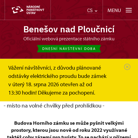
MENU
CS
Benešov nad Ploučnicí
oficiální webová prezentace státního zámku
DNEŠNÍ NÁVŠTĚVNÍ DOBA
Vážení návštěvníci, z důvodu plánované
Benešov nad Ploučnicí
Zajímavosti a akce 2026
odstávky elektrického proudu bude zámek
Zázemí pro turisty
v úterý 18. srpna 2026 otevřen až od
Zázemí pro turisty
13:30 hodin! Děkujeme za pochopení.
- místo na volné chvilky před prohlídkou -
Budova Horního zámku se může pyšnit velkými
prostory, kterou jsou nově od roku 2022 využívané
taktéž coby zázemí pro turisty. To se nachází v přízemí