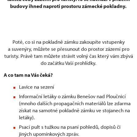
budovy ihned naproti prostoru zámecké pokladny.
Poté, co si na pokladně zámku zakoupíte vstupenky
a suvenýry, můžete se přesunout do prostor zázemí pro
turisty. Právě tam můžete strávit volný čas který vám zbývá
do začátku Vaší prohlídky.
A co tam na Vás čeká?
Lavice na sezení
Informační letáky o zámku Benešov nad Ploučnicí
(mnoho dalších propagačních materiálů lze zdarma
získat na samotné pokladně zámku ve stojanech na
letáky).
Psací pult s tužkou na psaní pohledů, dopisů či
jiných upomínkových zpráv.