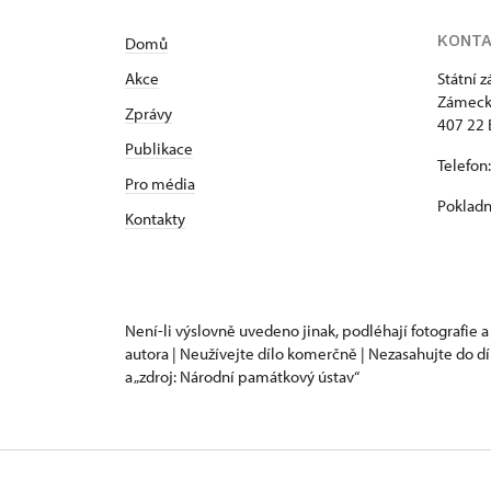
KONT
Domů
Akce
Státní 
Zámeck
Zprávy
407 22 
Publikace
Telefon
Pro média
Pokladn
Kontakty
Není-li výslovně uvedeno jinak, podléhají fotografie a
autora | Neužívejte dílo komerčně | Nezasahujte do dí
a „zdroj: Národní památkový ústav“