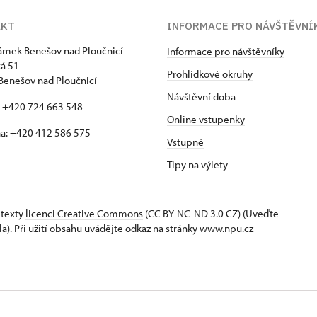
AKT
INFORMACE PRO NÁVŠTĚVNÍ
zámek Benešov nad Ploučnicí
Informace pro návštěvníky
á 51
Prohlídkové okruhy
Benešov nad Ploučnicí
Návštěvní doba
: +420 724 663 548
Online vstupenky
a: +420 412 586 575
Vstupné
Tipy na výlety
 texty
licenci Creative Commons
(CC BY-NC-ND 3.0 CZ) (Uveďte
la). Při užití obsahu uvádějte odkaz na stránky www.npu.cz