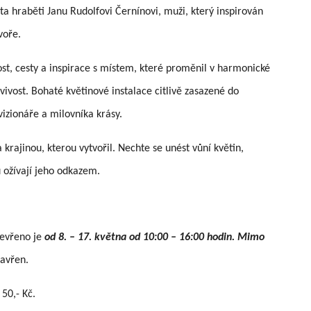
a hraběti Janu Rudolfovi Černínovi, muži, který inspirován
voře.
st, cesty a inspirace s místem, které proměnil v harmonické
avivost. Bohaté květinové instalace citlivě zasazené do
vizionáře a milovníka krásy.
krajinou, kterou vytvořil. Nechte se unést vůní květin,
 ožívají jeho odkazem.
tevřeno je
od 8. – 17. května od 10:00 – 16:00 hodin. Mimo
zavřen.
 50,- Kč.