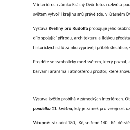
V interiérech zámku Krásný Dvůr letos rozkvétá poct
světem vytvořil krajinu snů právě zde, v Krásném D
Výstava
Květiny pro Rudolfa
propojuje jeho osobno
dílo spojující přírodu, architekturu a lidskou předst
historických sálů zámku vyprávějí příběh šlechtice, 
Projděte se symbolicky mezi světem, který poznal, a 
barvami aranžmá i atmosférou prostor, které znovu
Výstava květin probíhá v zámeckých interiérech. O
pondělka 11. května
, kdy je zámek pro veřejnost u
Vstupné:
základní 180,- Kč, snížené 140,- Kč, dětské