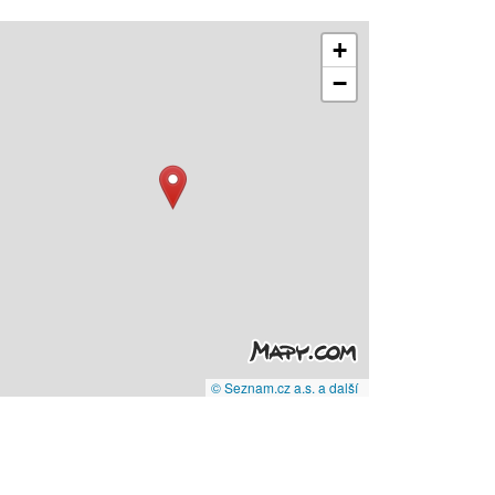
+
−
© Seznam.cz a.s. a další