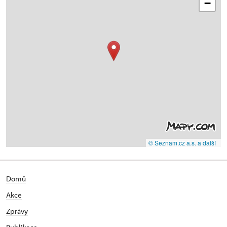
−
© Seznam.cz a.s. a další
Domů
Akce
Zprávy