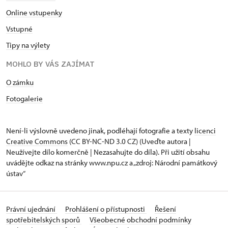
Online vstupenky
Vstupné
Tipy na výlety
MOHLO BY VÁS ZAJÍMAT
O zámku
Fotogalerie
Není-li výslovně uvedeno jinak, podléhají fotografie a texty
licenci
Creative Commons
(CC BY-NC-ND 3.0 CZ) (Uveďte autora |
Neužívejte dílo komerčně | Nezasahujte do díla). Při užití obsahu
uvádějte odkaz na stránky www.npu.cz a „zdroj: Národní památkový
ústav“
Právní ujednání
Prohlášení o přístupnosti
Řešení
spotřebitelských sporů
Všeobecné obchodní podmínky