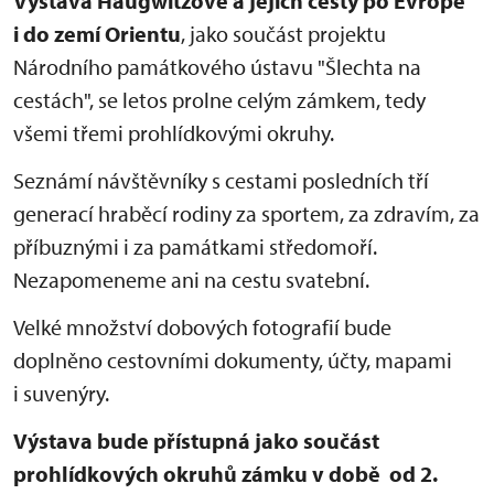
Výstava Haugwitzové a jejich cesty po Evropě
i do zemí Orientu
, jako součást projektu
Národního památkového ústavu "Šlechta na
cestách", se letos prolne celým zámkem, tedy
všemi třemi prohlídkovými okruhy.
Seznámí návštěvníky s cestami posledních tří
generací hraběcí rodiny za sportem, za zdravím, za
příbuznými i za památkami středomoří.
Nezapomeneme ani na cestu svatební.
Velké množství dobových fotografií bude
doplněno cestovními dokumenty, účty, mapami
i suvenýry.
Výstava bude přístupná jako součást
prohlídkových okruhů zámku v době od 2.