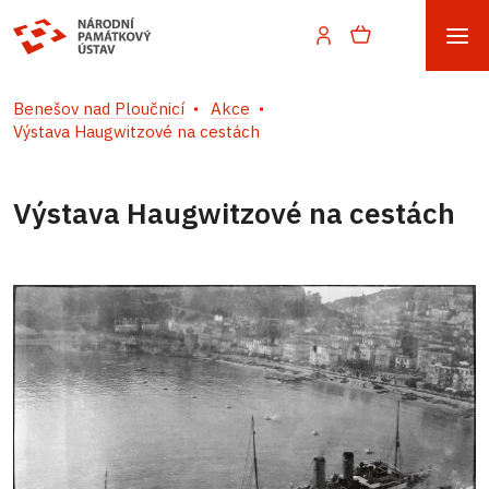
Benešov nad Ploučnicí
Akce
Výstava Haugwitzové na cestách
Výstava Haugwitzové na cestách