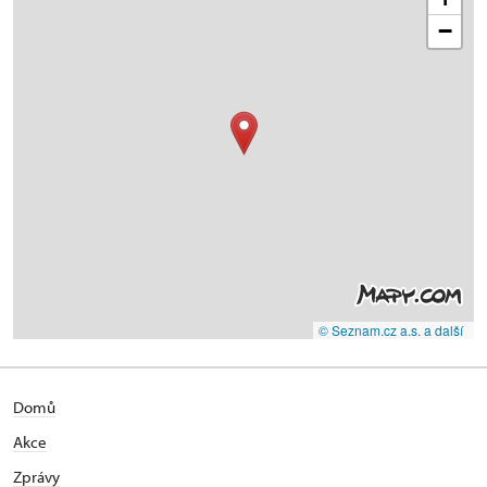
−
© Seznam.cz a.s. a další
Domů
Akce
Zprávy