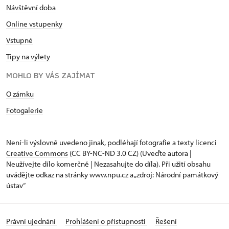
Návštěvní doba
Online vstupenky
Vstupné
Tipy na výlety
MOHLO BY VÁS ZAJÍMAT
O zámku
Fotogalerie
Není-li výslovně uvedeno jinak, podléhají fotografie a texty
licenci
Creative Commons
(CC BY-NC-ND 3.0 CZ) (Uveďte autora |
Neužívejte dílo komerčně | Nezasahujte do díla). Při užití obsahu
uvádějte odkaz na stránky www.npu.cz a „zdroj: Národní památkový
ústav“
Právní ujednání
Prohlášení o přístupnosti
Řešení