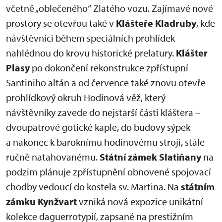
včetně „oblečeného“ Zlatého vozu. Zajímavé nové
prostory se otevřou také v
Klášteře Kladruby
, kde
návštěvníci během speciálních prohlídek
nahlédnou do krovu historické prelatury.
Klášter
Plasy
po dokončení rekonstrukce zpřístupní
Santiniho altán a od července také znovu otevře
prohlídkový okruh Hodinová věž, který
návštěvníky zavede do nejstarší části kláštera –
dvoupatrové gotické kaple, do budovy sýpek
a nakonec k baroknímu hodinovému stroji, stále
ručně natahovanému.
Státní zámek Slatiňany
na
podzim plánuje zpřístupnění obnovené spojovací
chodby vedoucí do kostela sv. Martina. Na
státním
zámku Kynžvart
vzniká nová expozice unikátní
kolekce daguerrotypií, zapsané na prestižním