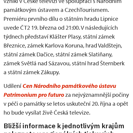
vznikl v České televizi ve spolupráci s Národním
památkovým ústavem a CzechTourismem.
Premiéru prvního dílu o státním hradu Lipnice
uvede ČT2 19. března od 21:00. V následujících
týdnech představí Klášter Plasy, státní zámek
Březnice, zámek Karlova Koruna, hrad Valdštejn,
státní zámek Dačice, státní zámek Slatiňany,
zámek Světlá nad Sázavou, státní hrad Šternberk
a státní zámek Zákupy.
Udílení
Cen Národního památkového ústavu
Patrimonium pro futuro
za nejvýznamnější počiny
v péči o památky se letos uskuteční 20. října a opět
ho bude vysílat živě Česká televize.
Bližší informace k jednotlivým krajům