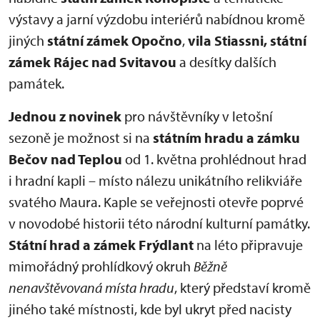
výstavy a jarní výzdobu interiérů nabídnou kromě
jiných
státní zámek Opočno
,
vila Stiassni, státní
zámek Rájec nad Svitavou
a desítky dalších
památek.
Jednou z novinek
pro návštěvníky v letošní
sezoně je možnost si na
státním hradu a zámku
Bečov nad Teplou
od 1. května prohlédnout hrad
i hradní kapli – místo nálezu unikátního relikviáře
svatého Maura. Kaple se veřejnosti otevře poprvé
v novodobé historii této národní kulturní památky.
Státní hrad a zámek Frýdlant
na léto připravuje
mimořádný prohlídkový okruh
Běžně
nenavštěvovaná místa hradu
, který představí kromě
jiného také místnosti, kde byl ukryt před nacisty