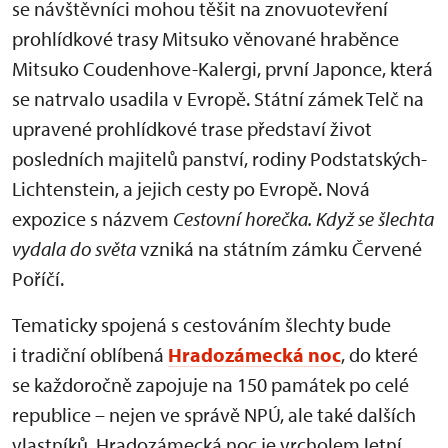
se návštěvníci mohou těšit na znovuotevření
prohlídkové trasy Mitsuko věnované hraběnce
Mitsuko Coudenhove-Kalergi, první Japonce, která
se natrvalo usadila v Evropě. Státní zámek Telč na
upravené prohlídkové trase představí život
posledních majitelů panství, rodiny Podstatských-
Lichtenstein, a jejich cesty po Evropě. Nová
expozice s názvem
Cestovní horečka. Když se šlechta
vydala do světa
vzniká na státním zámku Červené
Poříčí.
Tematicky spojená s cestováním šlechty bude
i tradiční oblíbená
Hradozámecká noc
, do které
se každoročně zapojuje na 150 památek po celé
republice – nejen ve správě NPÚ, ale také dalších
vlastníků. Hradozámecká noc je vrcholem letní