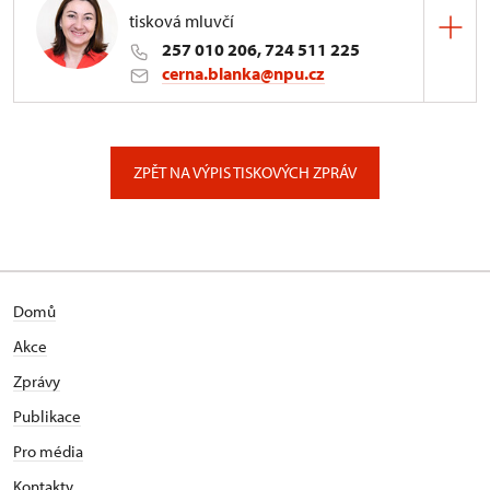
tisková mluvčí
257 010 206, 724 511 225
cerna.blanka@npu.cz
Generální ředitelství NPÚ
Valdštejnské náměstí 162/3, Praha
ZPĚT NA VÝPIS TISKOVÝCH ZPRÁV
Domů
Akce
Zprávy
Publikace
Pro média
Kontakty