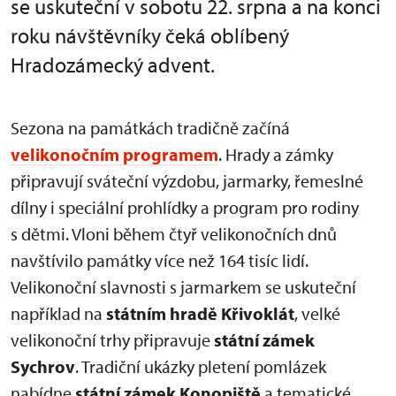
se uskuteční v sobotu 22. srpna a na konci
roku návštěvníky čeká oblíbený
Hradozámecký advent.
Sezona na památkách tradičně začíná
velikonočním programem
. Hrady a zámky
připravují sváteční výzdobu, jarmarky, řemeslné
dílny i speciální prohlídky a program pro rodiny
s dětmi. Vloni během čtyř velikonočních dnů
navštívilo památky více než 164 tisíc lidí.
Velikonoční slavnosti s jarmarkem se uskuteční
například na
státním hradě Křivoklát
, velké
velikonoční trhy připravuje
státní zámek
Sychrov
. Tradiční ukázky pletení pomlázek
nabídne
státní zámek Konopiště
a tematické