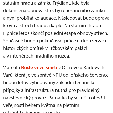
státním hradu a zámku Frýdlant, kde byla
dokončena obnova střechy renesančního zámku
a nyní probíhá kolaudace. Následovat bude oprava
krovu a střech hradu a kaple. Na státním hradu
Lipnice letos skončí poslední etapa obnovy střech.
Současně budou pokračovat práce na konzervaci
historických omítek v Trčkovském paláci
a v interiérech hradního muzea.
V areálu
Rudé věže smrti
v Ostrově u Karlových
Varů, která je ve správě NPÚ od loňského července,
budou letos vybudovány základní technické
přípojky a infrastruktura nutná pro pravidelný
návštěvnický provoz. Památka by se měla otevřít
veřejnosti během května na pietním
setkání Jáchymovské peklo.