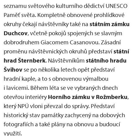
seznamu světového kulturního dědictví UNESCO
Paměť světa. Kompletně obnovené prohlídkové
okruhy čekají návštěvníky také na
státním zámku
Duchcov
, včetně pokojů spojených se slavným
dobrodruhem Giacomem Casanovou. Zásadní
proměnu návštěvnických okruhů představí
státní
hrad Šternberk
. Návštěvníkům
státního hradu
Švihov
se po několika letech opět představí
hradní kaple, a to s obnovenou výmalbou
i lavicemi. Během léta se ve vybraných dnech
otevřou interiéry
Horního zámku v Rožmberku
,
který NPÚ vloni převzal do správy. Představí
historický stav památky zachycený na dobových
fotografiích a také plány na obnovu a budoucí
využití.