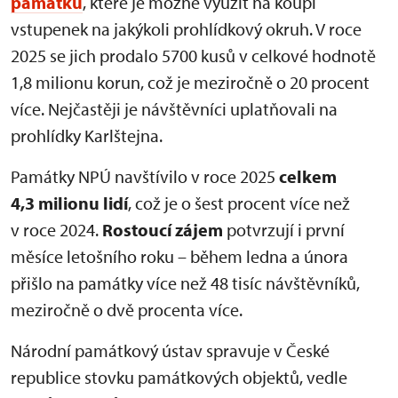
památku
, které je možné využít na koupi
vstupenek na jakýkoli prohlídkový okruh. V roce
2025 se jich prodalo 5700 kusů v celkové hodnotě
1,8 milionu korun, což je meziročně o 20 procent
více. Nejčastěji je návštěvníci uplatňovali na
prohlídky Karlštejna.
Památky NPÚ navštívilo v roce 2025
celkem
4,3 milionu lidí
, což je o šest procent více než
v roce 2024.
Rostoucí zájem
potvrzují i první
měsíce letošního roku – během ledna a února
přišlo na památky více než 48 tisíc návštěvníků,
meziročně o dvě procenta více.
Národní památkový ústav spravuje v České
republice stovku památkových objektů, vedle