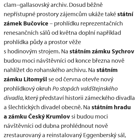
clam–gallasovský archiv. Dosud běžně
nepřístupné prostory zájemcům ukáže také
státní
zámek Bučovice
– prohlídku reprezentačních
renesančních sálů od května doplní například
prohlídka půdy a prostor věže
s hodinovým strojem. Na
státním zámku Sychrov
budou moci návštěvníci od konce března nově
nahlížet do rohanského archivu. Na
státním
zámku Litomyšl
se od června otevře nový
prohlídkový okruh
Po stopách valdštejnského
divadla
, který představí historii zámeckého divadla
a šlechtických divadel obecně. Na
státním hradu
a zámku Český Krumlov
si budou moci
návštěvníci od dubna prohlédnout nově
zrestaurovaný a reinstalovaný Eggenberský sál,