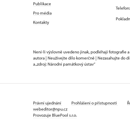
Publikace
Telefon
Pro média
Pokladn
Kontakty
Není-li výslovně uvedeno jinak, podléhají fotografie a
autora | Neužívejte dílo komerčně | Nezasahujte do dí
a „zdroj: Národní památkový ústav“
Právní ujednání
Prohlášení o přístupnosti
Ř
webeditor@npu.cz
Provozuje BluePool s.r.o.