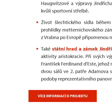
Haugwitzové a výpravy Jindřich
kvůli sportovní střelbě.
Život šlechtického sídla běhe
prohlídky metternichovského z
z Vrabna po Evropě připomenou 
Také
státní hrad a zámek Jindř
aktivity aristokracie. Při svých 
František Ferdinand d’Este, jehož 
dvou sálů ve 2. patře Adamova s
podoby reprezentativního panov
VÍCE INFORMACÍ O PROJEKTU