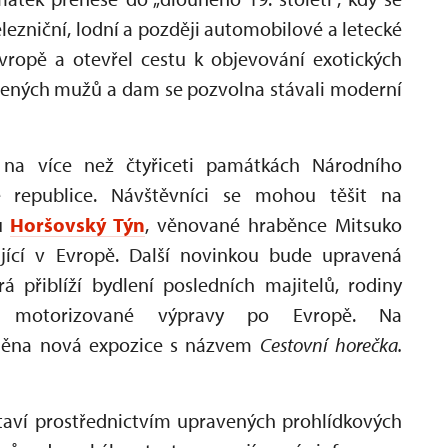
ezniční, lodní a později automobilové a letecké
vropě a otevřel cestu k objevování exotických
ozených mužů a dam se pozvolna stávali moderní
na více než čtyřiceti památkách Národního
republice. Návštěvníci se mohou těšit na
u
Horšovský Týn
, věnované hraběnce Mitsuko
ijící v Evropě. Další novinkou bude upravená
erá přiblíží bydlení posledních majitelů, rodiny
jich motorizované výpravy po Evropě. Na
něna nová expozice s názvem
Cestovní horečka.
taví prostřednictvím upravených prohlídkových