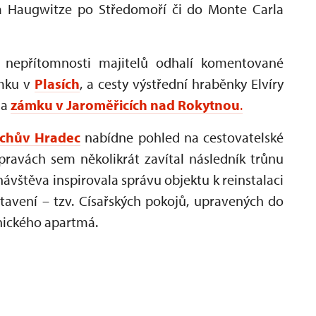
a Haugwitze po Středomoří či do Monte Carla
m nepřítomnosti majitelů odhalí komentované
ámku v
Plasích
, a cesty výstřední hraběnky Elvíry
na
zámku v Jaroměřicích nad Rokytnou
.
ichův Hradec
nabídne pohled na cestovatelské
výpravách sem několikrát zavítal následník trůnu
návštěva inspirovala správu objektu k reinstalaci
tavení – tzv. Císařských pokojů, upravených do
nického apartmá.