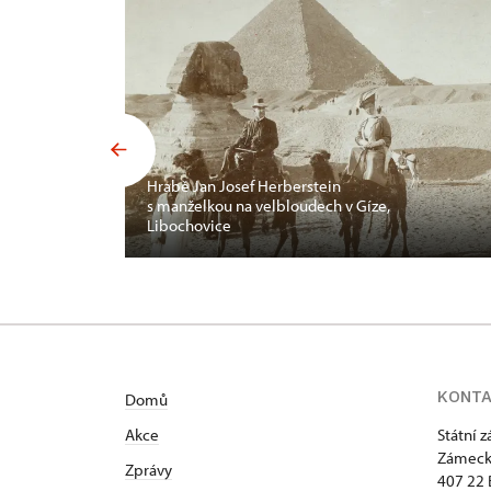
Hrabě Jan Josef Herberstein
s manželkou na velbloudech v Gíze,
Libochovice
KONT
Domů
Akce
Státní 
Zámeck
Zprávy
407 22 