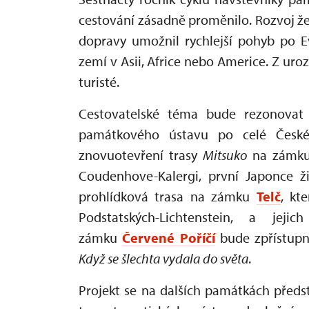
cestování zásadně proměnilo. Rozvoj žel
dopravy umožnil rychlejší pohyb po E
zemí v Asii, Africe nebo Americe. Z ur
turisté.
Cestovatelské téma bude rezonovat 
památkového ústavu po celé České 
znovuotevření trasy
Mitsuko
na zámk
Coudenhove-Kalergi, první Japonce ž
prohlídková trasa na zámku
Telč
, kt
Podstatských-Lichtenstein, a je
zámku
Červené Poříčí
bude zpřístup
Když se šlechta vydala do světa
.
Projekt se na dalších památkách předs