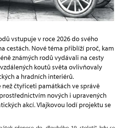
rodů vstupuje v roce 2026 do svého
na cestách. Nové téma přiblíží proč, kam
 méně známých rodů vydávali na cesty
 i vzdálených koutů světa ovlivňovaly
ých a hradních interiérů.
e než čtyřiceti památkách ve správě
rostřednictvím nových i upravených
tických akcí. Vlajkovou lodí projektu se
átek přenese do „dlouhého 19. století", kdy se