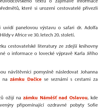
 průvodcovského textu o zajímavé informace
ředmětů, které si urození cestovatelé přivezli
 uvidí panelovou výstavu o safari dr. Adolfa
dy v Africe ve 30. letech 20. století.
u cestovatelské literatury ze zdejší knihovny
né o informace o lovecké výpravě Karla Jiřího
u návštěvníci pomyslně následovat Johanna
co na
zámku Dačice
se seznámí s cestami za
ů ožijí na
zámku Náměšť nad Oslavou
, kde
uvenýry připomínající ozdravné pobyty Sofie