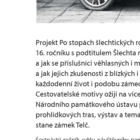
Projekt Po stopách šlechtických 
16. ročníku s podtitulem Šlechta 
a jak se příslušníci věhlasných i
a jak jejich zkušenosti z blízkých
každodenní život i podobu zámeck
Cestovatelské motivy ožijí na víc
Národního památkového ústavu p
prohlídkových tras, výstav a tema
stane zámek Telč.
Šestnáctý ročník cyklu návštěvníky pam