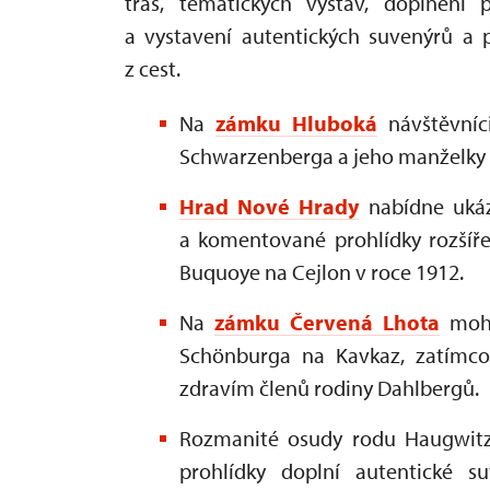
tras, tematických výstav, doplnění
a vystavení autentických suvenýrů a p
z cest.
Na
zámku Hluboká
návštěvníci
Schwarzenberga a jeho manželky Hil
Hrad Nové Hrady
nabídne ukázk
a komentované prohlídky rozšíře
Buquoye na Cejlon v roce 1912.
Na
zámku Červená Lhota
moho
Schönburga na Kavkaz, zatím
zdravím členů rodiny Dahlbergů.
Rozmanité osudy rodu Haugwitz
prohlídky doplní autentické s