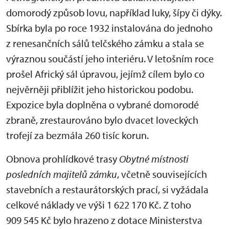
domorodý způsob lovu, například luky, šípy či dýky.
Sbírka byla po roce 1932 instalována do jednoho
z renesančních sálů telčského zámku a stala se
výraznou součástí jeho interiéru. V letošním roce
prošel Africký sál úpravou, jejímž cílem bylo co
nejvěrněji přiblížit jeho historickou podobu.
Expozice byla doplněna o vybrané domorodé
zbraně, zrestaurováno bylo dvacet loveckých
trofejí za bezmála 260 tisíc korun.
Obnova prohlídkové trasy
Obytné místnosti
posledních majitelů zámku
, včetně souvisejících
stavebních a restaurátorských prací, si vyžádala
celkové náklady ve výši 1 622 170 Kč. Z toho
909 545 Kč bylo hrazeno z dotace Ministerstva