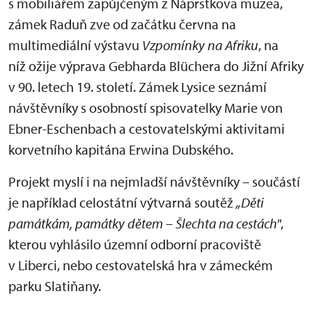
s mobiliářem zapůjčeným z Náprstkova muzea,
zámek Raduň zve od začátku června na
multimediální výstavu
Vzpomínky na Afriku
, na
níž ožije výprava Gebharda Blüchera do Jižní Afriky
v 90. letech 19. století. Zámek Lysice seznámí
návštěvníky s osobností spisovatelky Marie von
Ebner-Eschenbach a cestovatelskými aktivitami
korvetního kapitána Erwina Dubského.
Projekt myslí i na nejmladší návštěvníky – součástí
je například celostátní výtvarná soutěž
„Děti
památkám, památky dětem – Šlechta na cestách"
,
kterou vyhlásilo územní odborní pracoviště
v Liberci, nebo cestovatelská hra v zámeckém
parku Slatiňany.