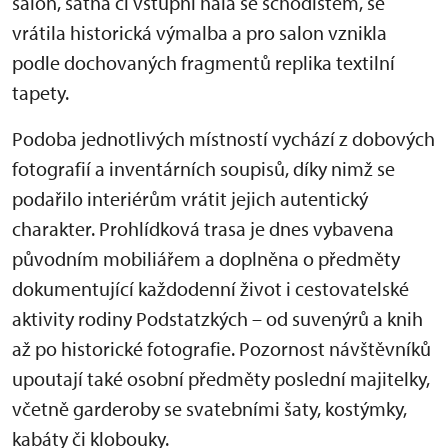
salon, šatna či vstupní hala se schodištěm, se
vrátila historická výmalba a pro salon vznikla
podle dochovaných fragmentů replika textilní
tapety.
Podoba jednotlivých místností vychází z dobových
fotografií a inventárních soupisů, díky nimž se
podařilo interiérům vrátit jejich autentický
charakter. Prohlídková trasa je dnes vybavena
původním mobiliářem a doplněna o předměty
dokumentující každodenní život i cestovatelské
aktivity rodiny Podstatzkých – od suvenýrů a knih
až po historické fotografie. Pozornost návštěvníků
upoutají také osobní předměty poslední majitelky,
včetně garderoby se svatebními šaty, kostýmky,
kabáty či klobouky.