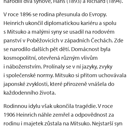
narodili dva synové, Hans (1893) a Richard (1894).
V roce 1896 se rodina přesunula do Evropy.
Heinrich ukončil diplomatickou kariéru a spolu
s Mitsuko a malými syny se usadil na rodovém
panství v Poběžovicích v západních Čechách. Zde
se narodilo dalších pět dětí. Domácnost byla
kosmopolitní, otevřená různým vlivům
i náboženstvím. Prolínaly se v ní jazyky, zvyky
i společenské normy. Mitsuko si přitom uchovávala
japonské zvyklosti, které přirozeně vnášela do
každodenního života.
Rodinnou idylu však ukončila tragédie. V roce
1906 Heinrich náhle zemřel a odpovědnost za
rodinu i majetek zůstala na Mitsuko. Nejstarší syn