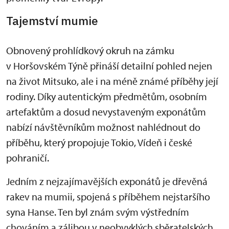
Tajemství mumie
Obnovený prohlídkový okruh na zámku
v Horšovském Týně přináší detailní pohled nejen
na život Mitsuko, ale i na méně známé příběhy její
rodiny. Díky autentickým předmětům, osobním
artefaktům a dosud nevystaveným exponátům
nabízí návštěvníkům možnost nahlédnout do
příběhu, který propojuje Tokio, Vídeň i české
pohraničí.
Jedním z nejzajímavějších exponátů je dřevěná
rakev na mumii, spojená s příběhem nejstaršího
syna Hanse. Ten byl znám svým výstředním
chováním a zálibou v neobvyklých sběratelských