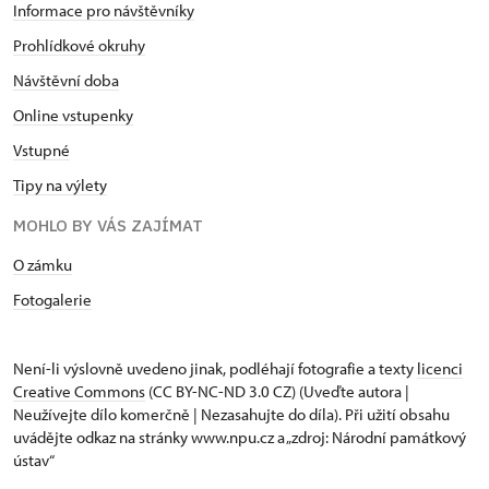
Informace pro návštěvníky
Prohlídkové okruhy
Návštěvní doba
Online vstupenky
Vstupné
Tipy na výlety
MOHLO BY VÁS ZAJÍMAT
O zámku
Fotogalerie
Není-li výslovně uvedeno jinak, podléhají fotografie a texty
licenci
Creative Commons
(CC BY-NC-ND 3.0 CZ) (Uveďte autora |
Neužívejte dílo komerčně | Nezasahujte do díla). Při užití obsahu
uvádějte odkaz na stránky www.npu.cz a „zdroj: Národní památkový
ústav“