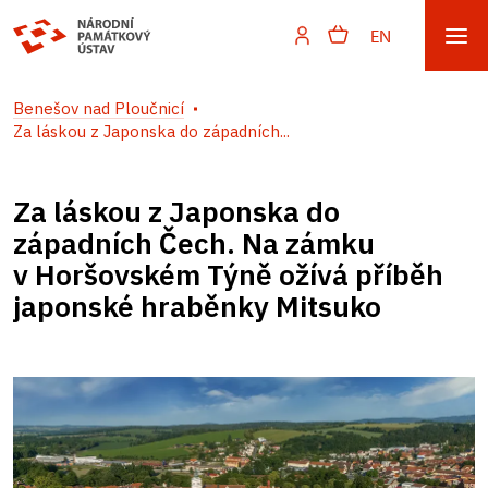
EN
Benešov nad Ploučnicí
Za láskou z Japonska do západních...
Za láskou z Japonska do
západních Čech. Na zámku
v Horšovském Týně ožívá příběh
japonské hraběnky Mitsuko