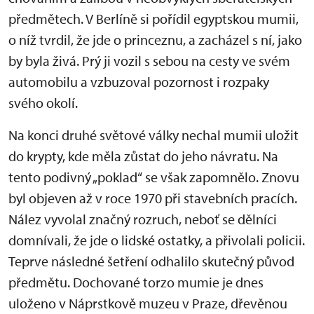
předmětech. V Berlíně si pořídil egyptskou mumii,
o níž tvrdil, že jde o princeznu, a zacházel s ní, jako
by byla živá. Prý ji vozil s sebou na cesty ve svém
automobilu a vzbuzoval pozornost i rozpaky
svého okolí.
Na konci druhé světové války nechal mumii uložit
do krypty, kde měla zůstat do jeho návratu. Na
tento podivný „poklad“ se však zapomnělo. Znovu
byl objeven až v roce 1970 při stavebních pracích.
Nález vyvolal značný rozruch, neboť se dělníci
domnívali, že jde o lidské ostatky, a přivolali policii.
Teprve následné šetření odhalilo skutečný původ
předmětu. Dochované torzo mumie je dnes
uloženo v Náprstkově muzeu v Praze, dřevěnou