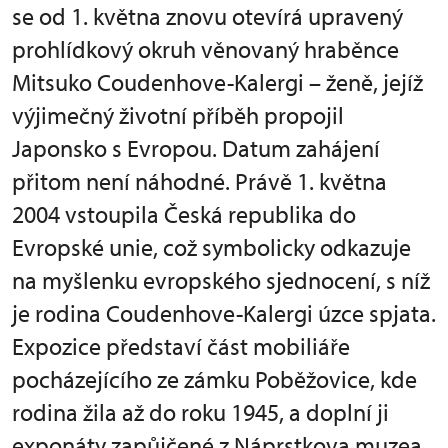
se od 1. května znovu otevírá upravený
prohlídkový okruh věnovaný hraběnce
Mitsuko Coudenhove-Kalergi – ženě, jejíž
výjimečný životní příběh propojil
Japonsko s Evropou. Datum zahájení
přitom není náhodné. Právě 1. května
2004 vstoupila Česká republika do
Evropské unie, což symbolicky odkazuje
na myšlenku evropského sjednocení, s níž
je rodina Coudenhove-Kalergi úzce spjata.
Expozice představí část mobiliáře
pocházejícího ze zámku Poběžovice, kde
rodina žila až do roku 1945, a doplní ji
exponáty zapůjčené z Náprstkova muzea