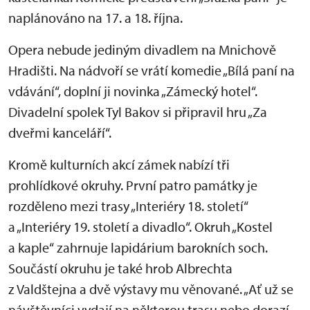
naplánováno na 17. a 18. října.
Opera nebude jediným divadlem na Mnichově
Hradišti. Na nádvoří se vrátí komedie „Bílá paní na
vdávání“, doplní ji novinka „Zámecký hotel“.
Divadelní spolek Tyl Bakov si připravil hru „Za
dveřmi kanceláří“.
Kromě kulturních akcí zámek nabízí tři
prohlídkové okruhy. První patro památky je
rozděleno mezi trasy „Interiéry 18. století“
a „Interiéry 19. století a divadlo“. Okruh „Kostel
a kaple“ zahrnuje lapidárium barokních soch.
Součástí okruhu je také hrob Albrechta
z Valdštejna a dvě výstavy mu věnované. „Ať už se
návštěvníci vydají na některou trasu nebo dorazí