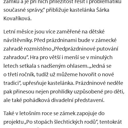
zámku a je při nich příležitost řešit i problematiku
současné správy,“ přibližuje kastelánka Šárka
Kovaříková.
Letní měsíce jsou více zaměřené na dětské
návštěvníky. Před prázdninami bude v zámecké
zahradě rozmístěno „Předprázdninové putování
zahradou“. Hra pro větší i menší se v minulých
letech setkala s nadšeným ohlasem. „Jedná se
o třetí ročník, tudíž už můžeme hovořit o nové
tradici“, upřesňuje kastelánka. Prázdninové neděle
pak přinesou nejen prohlídky uzpůsobené pro děti,
ale také pohádková divadelní představení.
Také v letošním roce se zámek zapojuje do
projektu „Po stopách šlechtických rodů“, tentokrát