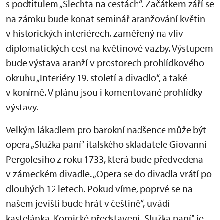
s podtitulem „Šlechta na cestách“. Začátkem září se
na zámku bude konat seminář aranžování květin
v historických interiérech, zaměřený na vliv
diplomatických cest na květinové vazby. Výstupem
bude výstava aranží v prostorech prohlídkového
okruhu „Interiéry 19. století a divadlo“, a také
v konírně. V plánu jsou i komentované prohlídky
výstavy.
Velkým lákadlem pro barokní nadšence může být
opera „Služka paní“ italského skladatele Giovanni
Pergolesiho z roku 1733, která bude předvedena
v zámeckém divadle. „Opera se do divadla vrátí po
dlouhých 12 letech. Pokud víme, poprvé se na
našem jevišti bude hrát v češtině“, uvádí
kastelánka. Komické představení „Služka paní“ je