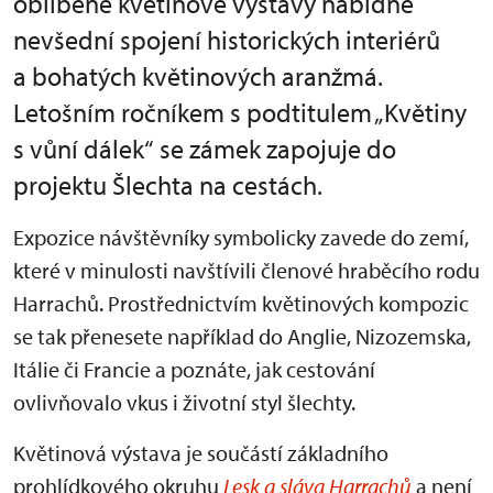
oblíbené květinové výstavy nabídne
nevšední spojení historických interiérů
a bohatých květinových aranžmá.
Letošním ročníkem s podtitulem „Květiny
s vůní dálek“ se zámek zapojuje do
projektu Šlechta na cestách.
Expozice návštěvníky symbolicky zavede do zemí,
které v minulosti navštívili členové hraběcího rodu
Harrachů. Prostřednictvím květinových kompozic
se tak přenesete například do Anglie, Nizozemska,
Itálie či Francie a poznáte, jak cestování
ovlivňovalo vkus i životní styl šlechty.
Květinová výstava je součástí základního
prohlídkového okruhu
Lesk a sláva Harrachů
a není