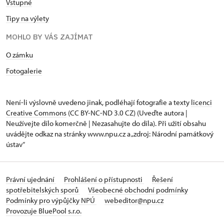
Vstupné
Tipy na výlety
MOHLO BY VÁS ZAJÍMAT
O zámku
Fotogalerie
Není-li výslovně uvedeno jinak, podléhají fotografie a texty
licenci
Creative Commons
(CC BY-NC-ND 3.0 CZ) (Uveďte autora |
Neužívejte dílo komerčně | Nezasahujte do díla). Při užití obsahu
uvádějte odkaz na stránky www.npu.cz a „zdroj: Národní památkový
ústav“
Právní ujednání
Prohlášení o přístupnosti
Řešení
spotřebitelských sporů
Všeobecné obchodní podmínky
Podmínky pro výpůjčky NPÚ
webeditor@npu.cz
Provozuje BluePool s.r.o.