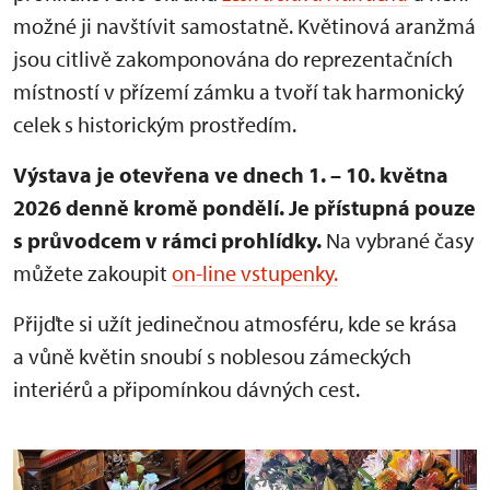
možné ji navštívit samostatně. Květinová aranžmá
jsou citlivě zakomponována do reprezentačních
místností v přízemí zámku a tvoří tak harmonický
celek s historickým prostředím.
Výstava je otevřena ve dnech 1. – 10. května
2026 denně kromě pondělí.
Je přístupná pouze
s průvodcem v rámci prohlídky.
Na vybrané časy
můžete zakoupit
on-line vstupenky.
Přijďte si užít jedinečnou atmosféru, kde se krása
a vůně květin snoubí s noblesou zámeckých
interiérů a připomínkou dávných cest.