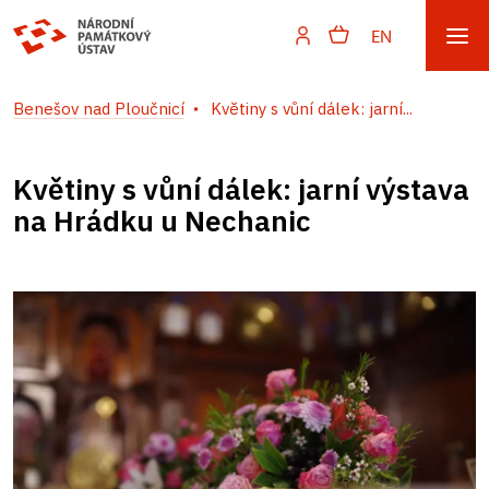
EN
Benešov nad Ploučnicí
Květiny s vůní dálek: jarní...
Květiny s vůní dálek: jarní výstava
na Hrádku u Nechanic