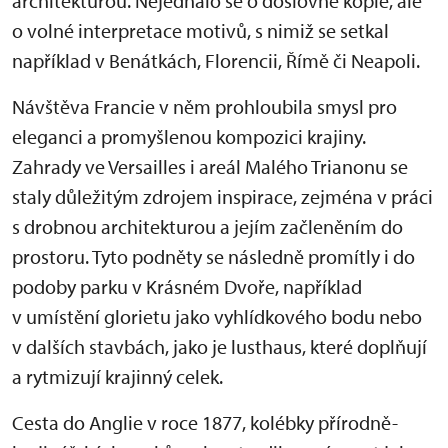
architekturou. Nejednalo se o doslovné kopie, ale
o volné interpretace motivů, s nimiž se setkal
například v Benátkách, Florencii, Římě či Neapoli.
Návštěva Francie v něm prohloubila smysl pro
eleganci a promyšlenou kompozici krajiny.
Zahrady ve Versailles i areál Malého Trianonu se
staly důležitým zdrojem inspirace, zejména v práci
s drobnou architekturou a jejím začleněním do
prostoru. Tyto podněty se následně promítly i do
podoby parku v Krásném Dvoře, například
v umístění glorietu jako vyhlídkového bodu nebo
v dalších stavbách, jako je lusthaus, které doplňují
a rytmizují krajinný celek.
Cesta do Anglie v roce 1877, kolébky přírodně-