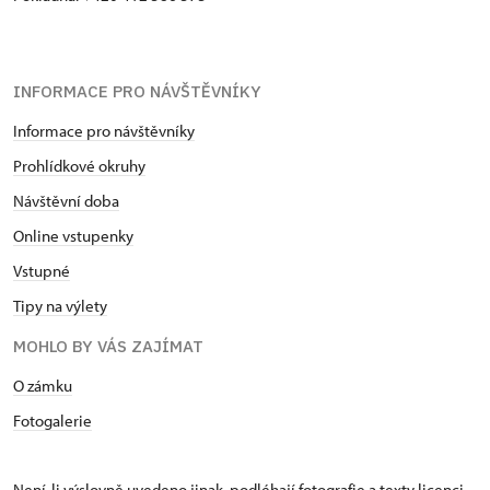
INFORMACE PRO NÁVŠTĚVNÍKY
Informace pro návštěvníky
Prohlídkové okruhy
Návštěvní doba
Online vstupenky
Vstupné
Tipy na výlety
MOHLO BY VÁS ZAJÍMAT
O zámku
Fotogalerie
Není-li výslovně uvedeno jinak, podléhají fotografie a texty
licenci