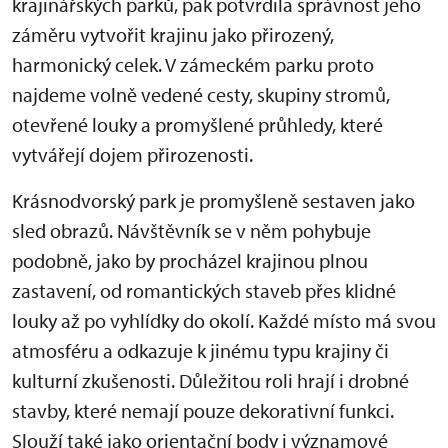
krajinářských parků, pak potvrdila správnost jeho
záměru vytvořit krajinu jako přirozený,
harmonický celek. V zámeckém parku proto
najdeme volně vedené cesty, skupiny stromů,
otevřené louky a promyšlené průhledy, které
vytvářejí dojem přirozenosti.
Krásnodvorský park je promyšleně sestaven jako
sled obrazů. Návštěvník se v něm pohybuje
podobně, jako by procházel krajinou plnou
zastavení, od romantických staveb přes klidné
louky až po vyhlídky do okolí. Každé místo má svou
atmosféru a odkazuje k jinému typu krajiny či
kulturní zkušenosti. Důležitou roli hrají i drobné
stavby, které nemají pouze dekorativní funkci.
Slouží také jako orientační body i významové