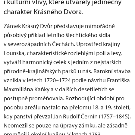
i kulturní vlivy, které utvářely jedinečný
charakter Krásného Dvora.
Zámek Krásný Dvůr představuje mimořádně
působivý příklad letního šlechtického sídla
v severozápadních Čechách. Uprostřed krajiny
Lounska, charakteristické rozlehlými poli a lesy,
vytváří harmonický celek s jedním z nejstarších
přírodně-krajinářských parků u nás. Barokní stavba
vznikla v letech 1720–1724 podle návrhu Františka
Maxmiliána Kaňky a v dalších desetiletích se
postupně proměňovala. Rozhodující období pro
podobu areálu nastalo na přelomu 18. a 19. století,
kdy panství převzal Jan Rudolf Černín (1757–1845).
Neomezil se pouze na úpravy zámku, ale zásadně
proměnil i okolní krajinu. V letech 1783–