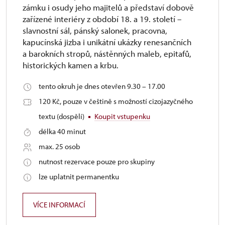
zámku i osudy jeho majitelů a představí dobově
zařízené interiéry z období 18. a 19. století –
slavnostní sál, pánský salonek, pracovna,
kapucínská jizba i unikátní ukázky renesančních
a barokních stropů, nástěnných maleb, epitafů,
historických kamen a krbu.
tento okruh je dnes otevřen 9.30 – 17.00
120 Kč, pouze v češtině s možností cizojazyčného
textu (dospělí)
Koupit vstupenku
délka 40 minut
max. 25 osob
nutnost rezervace pouze pro skupiny
lze uplatnit permanentku
VÍCE INFORMACÍ