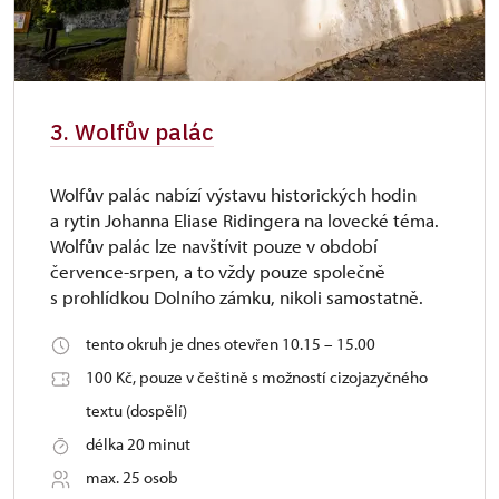
3. Wolfův palác
Wolfův palác nabízí výstavu historických hodin
a rytin Johanna Eliase Ridingera na lovecké téma.
Wolfův palác lze navštívit pouze v období
července-srpen, a to vždy pouze společně
s prohlídkou Dolního zámku, nikoli samostatně.
tento okruh je dnes otevřen 10.15 – 15.00
100 Kč, pouze v češtině s možností cizojazyčného
textu (dospělí)
délka 20 minut
max. 25 osob