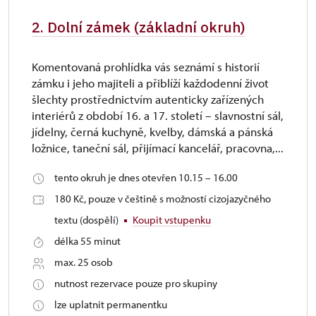
2. Dolní zámek (základní okruh)
Komentovaná prohlídka vás seznámí s historií
zámku i jeho majiteli a přiblíží každodenní život
šlechty prostřednictvím autenticky zařízených
interiérů z období 16. a 17. století – slavnostní sál,
jídelny, černá kuchyně, kvelby, dámská a pánská
ložnice, taneční sál, přijímací kancelář, pracovna,...
tento okruh je dnes otevřen 10.15 – 16.00
180 Kč, pouze v češtině s možností cizojazyčného
textu (dospělí)
Koupit vstupenku
délka 55 minut
max. 25 osob
nutnost rezervace pouze pro skupiny
lze uplatnit permanentku