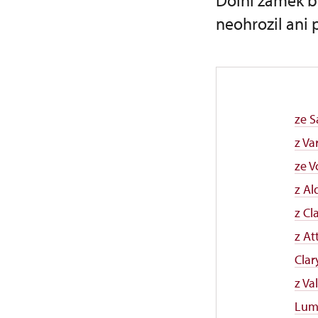
Dolní zámek by
neohrozil ani 
ze 
z V
ze V
z Al
z Cl
z A
Clar
z Va
Lum