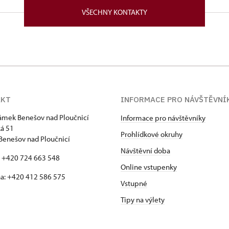
VŠECHNY KONTAKTY
AKT
INFORMACE PRO NÁVŠTĚVNÍ
zámek Benešov nad Ploučnicí
Informace pro návštěvníky
á 51
Prohlídkové okruhy
Benešov nad Ploučnicí
Návštěvní doba
: +420 724 663 548
Online vstupenky
a: +420 412 586 575
Vstupné
Tipy na výlety