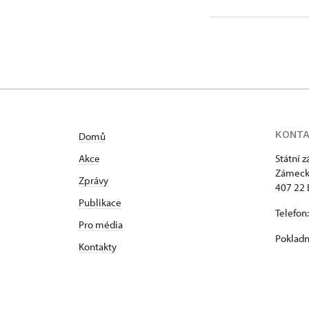
KONT
Domů
Akce
Státní 
Zámeck
Zprávy
407 22 
Publikace
Telefon
Pro média
Pokladn
Kontakty