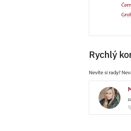
Čer
Gro
Rychlý ko
Nevíte si rady? Ne
M
z
ÚPS v Ús
Zámecká 