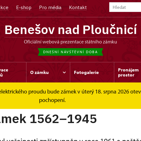
kce
E-shop
Pro média
Kontakt
Benešov nad Ploučnicí
oficiální webová prezentace státního zámku
DNEŠNÍ NÁVŠTĚVNÍ DOBA
vace
Pronájem
O zámku
Fotogalerie
dů
prostor
elektrického proudu bude zámek v úterý 18. srpna 2026 ote
 zámek 1562–1945
pochopení.
zámek 1562–1945