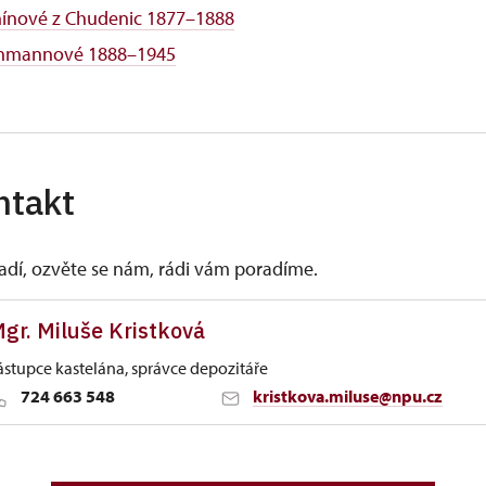
nínové z Chudenic 1877–1888
hmannové 1888–1945
ntakt
vadí, ozvěte se nám, rádi vám poradíme.
gr. Miluše Kristková
ástupce kastelána, správce depozitáře
724 663 548
kristkova.miluse@npu.cz
tí nad Labem
51/, Benešov nad Ploučnicí 40722