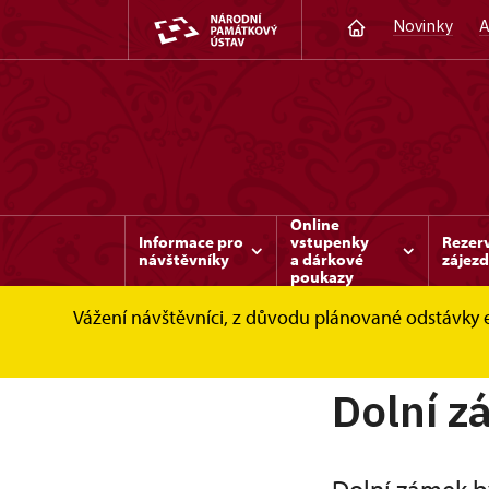
Novinky
A
Online
Informace pro
vstupenky
Rezer
návštěvníky
a dárkové
zájez
poukazy
Vážení návštěvníci, z důvodu plánované odstávky 
Benešov nad Ploučnicí
O zámku
Dolní
Dolní 