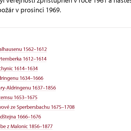
l veřejnosti zpřístupněn v roce 1961 a naštěst
požár v prosinci 1969.
Salhausenu 1562–1612
artemberka 1612–1614
chynic 1614–1634
dringenu 1634–1666
ary-Aldringenu 1637–1856
ttemsu 1653–1675
yové ze Sperbersbachu 1675–1708
ldštejna 1666–1676
be z Malonic 1856–1877