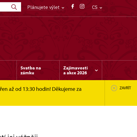
Plánujete výlet
CS
Svatba na
Zajímavosti
zámku
a akce 2026
vřen až od 13:30 hodin! Děkujeme za
ZAVŘÍT