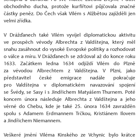
obchodního ducha, protože kurfiřtovi půjčovala značné
částky peněz. Do Čech však Vilém s Alžbětou zajížděli jen
velmi zřídka.
V Drážďanech také Vilém vyvíjel diplomatickou aktivitu
ve prospěch vévody Albrechta z Valdštejna, který měl
snahu zasáhnout do vysoké Evropské politiky a rozhodovat
o válce a míru. V Drážďanech se zdržoval až do konce roku
1633. Začátkem ledna 1634 odjíždí Vilém do Plzně
za vévodou Albrechtem z Valdštejna. V Plzni, jako
představitel české emigrace nadále pokračuje
pro Valdštejna v diplomatickém navazování spojení
se Švédy, se Sasy i s Jindřichem Matyášem Thurnem. Poté
koncem února následuje Albrechta z Valdštejna a jeho
věrné do Chebu, kde je také 25. února 1634 zavražděn
spolu s Adamem Erdmannem Trčkou, Kristiánem Ilovem
a Jindřichem Niemannem.
Veškeré jmění Viléma Kinského ze Vchynic bylo krátce