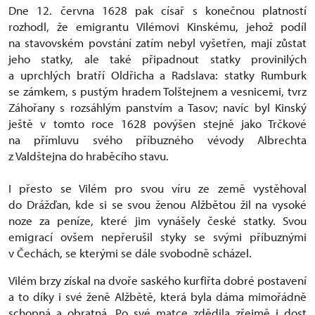
Dne 12. června 1628 pak císař s konečnou platností
rozhodl, že emigrantu Vilémovi Kinskému, jehož podíl
na stavovském povstání zatím nebyl vyšetřen, mají zůstat
jeho statky, ale také připadnout statky provinilých
a uprchlých bratří Oldřicha a Radslava: statky Rumburk
se zámkem, s pustým hradem Tolštejnem a vesnicemi, tvrz
Záhořany s rozsáhlým panstvím a Tasov; navíc byl Kinský
ještě v tomto roce 1628 povýšen stejně jako Trčkové
na přímluvu svého příbuzného vévody Albrechta
z Valdštejna do hraběcího stavu.
I přesto se Vilém pro svou víru ze země vystěhoval
do Drážďan, kde si se svou ženou Alžbětou žil na vysoké
noze za peníze, které jim vynášely české statky. Svou
emigrací ovšem nepřerušil styky se svými příbuznými
v Čechách, se kterými se dále svobodně scházel.
Vilém brzy získal na dvoře saského kurfiřta dobré postavení
a to díky i své ženě Alžbětě, která byla dáma mimořádně
schopná a obratná. Po své matce zdědila zřejmě i dost