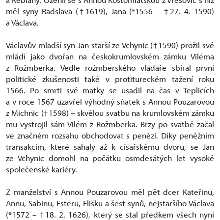
měl syny Radslava (†1619), Jana (*1556 – †27. 4. 1590)
a Václava.
Václavův mladší syn Jan starší ze Vchynic (†1590) prožil své
mládí jako dvořan na českokrumlovském zámku Viléma
z Rožmberka. Vedle rožmberského vladaře sbíral první
politické zkušenosti také v protitureckém tažení roku
1566. Po smrti své matky se usadil na čas v Teplicích
a v roce 1567 uzavřel výhodný sňatek s Annou Pouzarovou
z Michnic (†1598) – skvělou svatbu na krumlovském zámku
mu vystrojil sám Vilém z Rožmberka. Brzy po svatbě začal
ve značném rozsahu obchodovat s penězi. Díky peněžním
transakcím, které sahaly až k císařskému dvoru, se Jan
ze Vchynic domohl na počátku osmdesátých let vysoké
společenské kariéry.
Z manželství s Annou Pouzarovou měl pět dcer Kateřinu,
Annu, Sabinu, Esteru, Elišku a šest synů, nejstaršího Václava
(*1572 – †18. 2. 1626), který se stal předkem všech nyní