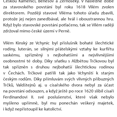
Českou Kamenici, Benešov a Žernoseky. V následné době
za stavovského povstání byl roku 1618 Vilém zvolen
direktorem. Později stavové Viléma tohoto úřadu zbavili,
protože jej nejen zanedbával, ale hrál i oboustrannou hru.
Když bylo stavovské povstání potlačeno, tak se Vilém raději
zdržoval mimo české území v Perně.
Vilém Kinský ze Vchynic byl příslušník bohaté šlechtické
rodiny, luterán, se silnými přátelskými vztahy ke kurfiřtu
saskému, spřízněný s nejbohatšími a nejvlivnějšími
osobnostmi té doby. Díky sňatku s Alžbětou Trčkovou byl
tak spřízněn s druhou nejbohatší šlechtickou rodinou
v Čechách. Trčkové patřili tak jako Vchynští k starým
českým rodům. Díky přímluvám svých vlivných příbuzných
Trčků, Valdštejnů aj. u císařského dvora nebyl za účast
na povstání odsouzen, a když ještě po roce 1620 slíbil císaři
Ferdinandovi II. své poslušenství, které však nebylo
myšleno upřímně, byl mu ponechán veškerý majetek,
i když nepřistoupil ke katolictví.