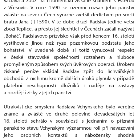
Václava a zboží na Litoměřicku získané sňatkem s Esterou
z Vřesovic. V roce 1590 se územní rozsah jeho panství
zvláště na severu Čech výrazně zvětšil dědictvím po smrti
bratra Jana (†1590). V té době držel Radslav jediné větší
zboží Teplice, a přesto jej šlechtici v Čechách začali nazývat
„Boháč“. Radslavovo přízvisko však před koncem 16. století
vystihovalo jinou než ryze pozemkovou podstatu jeho
bohatství. V uvedené době si totiž vynucoval respekt
v české stavovské společnosti rozsahem a hluboce
promyšleným způsobem svých úvěrových operací. Úrokem
získané peníze vkládal Radslav zpět do lichvářských
obchodů. Z nich mu kromě dalších úroků plynula v případě
platební neschopnosti dlužníků i naděje na zástavy
a pozdější zisky z jejich panství.
Utrakvistické smýšlení Radslava Vchynského bylo veřejně
známé a zvláště ve druhé polovině devadesátých let
16. století sehrálo v souvislosti s jednáním o přiznání
panského stavu Vchynským významnou roli při navazování
jeho osobních kontaktů s nábožensky shodně