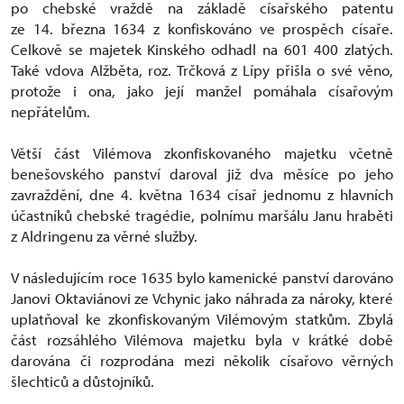
po chebské vraždě na základě císařského patentu
ze 14. března 1634 z konfiskováno ve prospěch císaře.
Celkově se majetek Kinského odhadl na 601 400 zlatých.
Také vdova Alžběta, roz. Trčková z Lípy přišla o své věno,
protože i ona, jako její manžel pomáhala císařovým
nepřátelům.
Větší část Vilémova zkonfiskovaného majetku včetně
benešovského panství daroval již dva měsíce po jeho
zavraždění, dne 4. května 1634 císař jednomu z hlavních
účastníků chebské tragédie, polnímu maršálu Janu hraběti
z Aldringenu za věrné služby.
V následujícím roce 1635 bylo kamenické panství darováno
Janovi Oktaviánovi ze Vchynic jako náhrada za nároky, které
uplatňoval ke zkonfiskovaným Vilémovým statkům. Zbylá
část rozsáhlého Vilémova majetku byla v krátké době
darována či rozprodána mezi několik císařovo věrných
šlechticů a důstojníků.