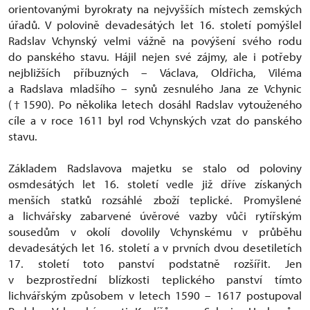
orientovanými byrokraty na nejvyšších místech zemských
úřadů. V polovině devadesátých let 16. století pomýšlel
Radslav Vchynský velmi vážně na povýšení svého rodu
do panského stavu. Hájil nejen své zájmy, ale i potřeby
nejbližších příbuzných – Václava, Oldřicha, Viléma
a Radslava mladšího – synů zesnulého Jana ze Vchynic
(†1590). Po několika letech dosáhl Radslav vytouženého
cíle a v roce 1611 byl rod Vchynských vzat do panského
stavu.
Základem Radslavova majetku se stalo od poloviny
osmdesátých let 16. století vedle již dříve získaných
menších statků rozsáhlé zboží teplické. Promyšlené
a lichvářsky zabarvené úvěrové vazby vůči rytířským
sousedům v okolí dovolily Vchynskému v průběhu
devadesátých let 16. století a v prvních dvou desetiletích
17. století toto panství podstatně rozšířit. Jen
v bezprostřední blízkosti teplického panství tímto
lichvářským způsobem v letech 1590 – 1617 postupoval