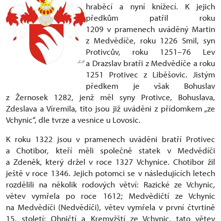
hraběcí a nyní knížecí. K jejich
předkům patřil roku
1209 v pramenech uváděný Martin
z Medvědíče, roku 1226 Smil, syn
Protivcův, roku 1251–76 Lev
a Drazslav bratři z Medvědíče a roku
1251 Protivec z Liběšovic. Jistým
předkem je však Bohuslav
z Žernosek 1282, jenž měl syny Protivce, Bohuslava,
Zdeslava a Víremila, tito jsou již uváděni z přídomkem „ze
Vchynic“, dle tvrze a vesnice u Lovosic.
K roku 1322 jsou v pramenech uváděni bratří Protivec
a Chotibor, kteří měli společně statek v Medvědíči
a Zdeněk, který držel v roce 1327 Vchynice. Chotibor žil
ještě v roce 1346. Jejich potomci se v následujících letech
rozdělili na několik rodových větví: Razické ze Vchynic,
větev vymřela po roce 1612; Medvědičtí ze Vchynic
na Medvědíči (Nedvědíči), větev vymřela v první čtvrtině
15. století; Ohničtí a Kremyžští ze Vchynic, tato větev