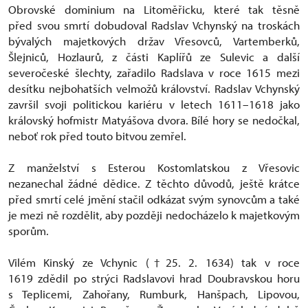
Obrovské dominium na Litoměřicku, které tak těsně
před svou smrtí dobudoval Radslav Vchynský na troskách
bývalých majetkových držav Vřesovců, Vartemberků,
Šlejniců, Hozlaurů, z části Kaplířů ze Sulevic a další
severočeské šlechty, zařadilo Radslava v roce 1615 mezi
desítku nejbohatších velmožů království. Radslav Vchynský
završil svoji politickou kariéru v letech 1611–1618 jako
královský hofmistr Matyášova dvora. Bílé hory se nedočkal,
neboť rok před touto bitvou zemřel.
Z manželství s Esterou Kostomlatskou z Vřesovic
nezanechal žádné dědice. Z těchto důvodů, ještě krátce
před smrtí celé jmění stačil odkázat svým synovcům a také
je mezi ně rozdělit, aby později nedocházelo k majetkovým
sporům.
Vilém Kinský ze Vchynic (†25. 2. 1634) tak v roce
1619 zdědil po strýci Radslavovi hrad Doubravskou horu
s Teplicemi, Zahořany, Rumburk, Hanšpach, Lipovou,