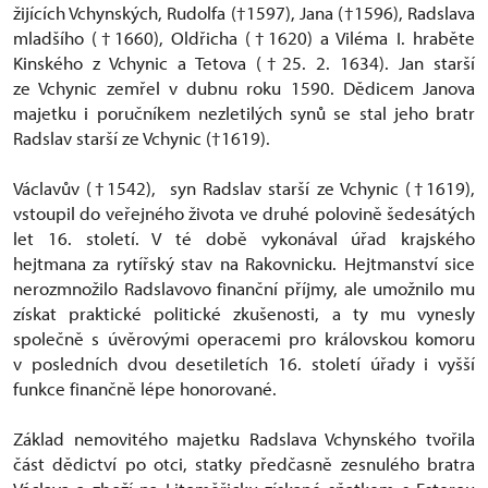
žijících Vchynských, Rudolfa (†1597), Jana (†1596), Radslava
mladšího (†1660), Oldřicha (†1620) a Viléma I. hraběte
Kinského z Vchynic a Tetova (†25. 2. 1634). Jan starší
ze Vchynic zemřel v dubnu roku 1590. Dědicem Janova
majetku i poručníkem nezletilých synů se stal jeho bratr
Radslav starší ze Vchynic (†1619).
Václavův (†1542), syn Radslav starší ze Vchynic (†1619),
vstoupil do veřejného života ve druhé polovině šedesátých
let 16. století. V té době vykonával úřad krajského
hejtmana za rytířský stav na Rakovnicku. Hejtmanství sice
nerozmnožilo Radslavovo finanční příjmy, ale umožnilo mu
získat praktické politické zkušenosti, a ty mu vynesly
společně s úvěrovými operacemi pro královskou komoru
v posledních dvou desetiletích 16. století úřady i vyšší
funkce finančně lépe honorované.
Základ nemovitého majetku Radslava Vchynského tvořila
část dědictví po otci, statky předčasně zesnulého bratra