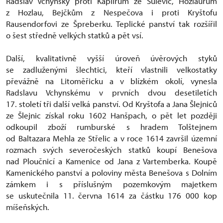
Radslav Vchynský proti Kaplířům ze Sulevic, Hozlaurům
z Hozlau, Bejčkům z Nespečova i proti Kryštofu
Rausendorfovi ze Špreberku. Teplické panství tak rozšířil
o šest středně velkých statků a pět vsí.
Další, kvalitativně vyšší úroveň úvěrových styků
se zadluženými šlechtici, kteří vlastnili velkostatky
převážně na Litoměřicku a v blízkém okolí, vynesla
Radslavu Vchynskému v prvních dvou desetiletích
17. století tři další velká panství. Od Kryštofa a Jana Šlejniců
ze Šlejnic získal roku 1602 Hanšpach, o pět let později
odkoupil zboží rumburské s hradem Tolštejnem
od Baltazara Mehla ze Střelic a v roce 1614 završil územní
rozmach svých severočeských statků koupí Benešova
nad Ploučnicí a Kamenice od Jana z Vartemberka. Koupě
Kamenického panství a poloviny města Benešova s Dolním
zámkem i s příslušným pozemkovým majetkem
se uskutečnila 11. června 1614 za částku 176 000 kop
míšeňských.