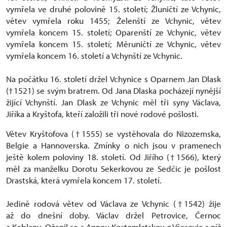
vymřela ve druhé polovině 15. století; Žluničtí ze Vchynic,
větev vymřela roku 1455; Želenští ze Vchynic, větev
vymřela koncem 15. století; Oparenští ze Vchynic, větev
vymřela koncem 15. století; Měruničtí ze Vchynic, větev
vymřela koncem 16. století a Vchynští ze Vchynic.
Na počátku 16. století držel Vchynice s Oparnem Jan Dlask
(†1521) se svým bratrem. Od Jana Dlaska pocházejí nynější
žijící Vchynští. Jan Dlask ze Vchynic měl tři syny Václava,
Jiříka a Kryštofa, kteří založili tři nové rodové pošlosti.
Větev Kryštofova (†1555) se vystěhovala do Nizozemska,
Belgie a Hannoverska. Zmínky o nich jsou v pramenech
ještě kolem poloviny 18. století. Od Jiřího (†1566), který
měl za manželku Dorotu Sekerkovou ze Sedčic je pošlost
Drastská, která vymřela koncem 17. století.
Jedině rodová větev od Václava ze Vchynic (†1542) žije
až do dnešní doby. Václav držel Petrovice, Černoc
a Keblany. Oženil se s Annou Kostomlatskou z Vřesovic s níž