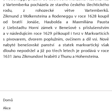
z Vartemberka pocházela ze starého českého šlechtického
rodu, z rohozecké větve Vartemberků.
Zikmund z Wolkensteina a Rodeneggu v roce 1628 koupil
od bratří Jonáše, Haubolda a Maxmiliána Pausta
z Liebstadtu Horní zámek v Benešově s příslušenstvím
a v následujícím roce 1629 přikoupil i tvrz v Markvarticích
s pivovarem, dvorem poplužním, ovčínem a díl vsi. Nově
nabyté benešovské panství a statek markvartický však
dlouho nepodržel a již po třech letech je prodává v roce
1631 Janu Zikmundovi hraběti z Thunu a Hohensteina.
Domů
Akce