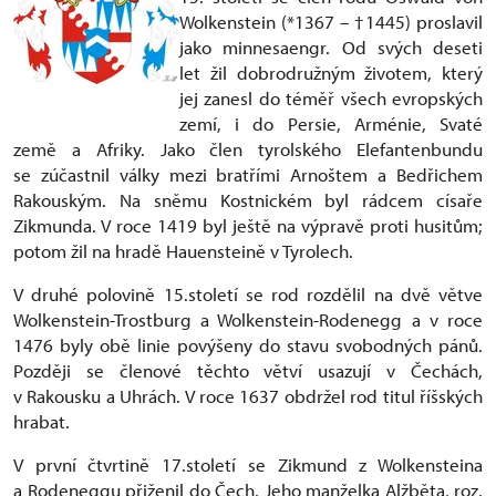
Wolkenstein (*1367 – †1445) proslavil
jako minnesaengr. Od svých deseti
let žil dobrodružným životem, který
jej zanesl do téměř všech evropských
zemí, i do Persie, Arménie, Svaté
země a Afriky. Jako člen tyrolského Elefantenbundu
se zúčastnil války mezi bratřími Arnoštem a Bedřichem
Rakouským. Na sněmu Kostnickém byl rádcem císaře
Zikmunda. V roce 1419 byl ještě na výpravě proti husitům;
potom žil na hradě Hauensteině v Tyrolech.
V druhé polovině 15.století se rod rozdělil na dvě větve
Wolkenstein-Trostburg a Wolkenstein-Rodenegg a v roce
1476 byly obě linie povýšeny do stavu svobodných pánů.
Později se členové těchto větví usazují v Čechách,
v Rakousku a Uhrách. V roce 1637 obdržel rod titul říšských
hrabat.
V první čtvrtině 17.století se Zikmund z Wolkensteina
a Rodeneggu přiženil do Čech. Jeho manželka Alžběta, roz.