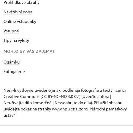
Prohlídkové okruhy
Návštěvní doba
Online vstupenky
Vstupné
Tipy na výlety
MOHLO BY VÁS ZAJÍMAT
O zámku
Fotogalerie
Není-li výslovně uvedeno jinak, podléhají fotografie a texty
licenci
Creative Commons
(CC BY-NC-ND 3.0 CZ) (Uveďte autora |
Neužívejte dílo komerčně | Nezasahujte do díla). Při užití obsahu
uvádějte odkaz na stránky www.npu.cz a „zdroj: Národní památkový
ústav“