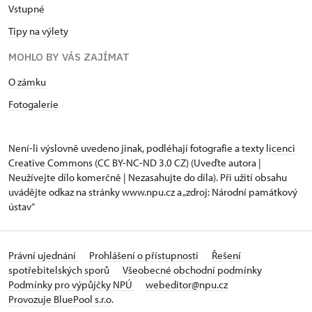
Vstupné
Tipy na výlety
MOHLO BY VÁS ZAJÍMAT
O zámku
Fotogalerie
Není-li výslovně uvedeno jinak, podléhají fotografie a texty
licenci
Creative Commons
(CC BY-NC-ND 3.0 CZ) (Uveďte autora |
Neužívejte dílo komerčně | Nezasahujte do díla). Při užití obsahu
uvádějte odkaz na stránky www.npu.cz a „zdroj: Národní památkový
ústav“
Právní ujednání
Prohlášení o přístupnosti
Řešení
spotřebitelských sporů
Všeobecné obchodní podmínky
Podmínky pro výpůjčky NPÚ
webeditor@npu.cz
Provozuje BluePool s.r.o.