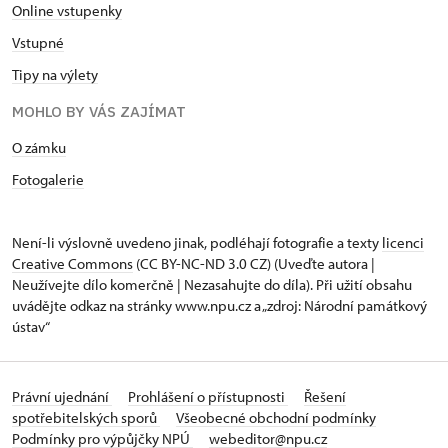
Online vstupenky
Vstupné
Tipy na výlety
MOHLO BY VÁS ZAJÍMAT
O zámku
Fotogalerie
Není-li výslovně uvedeno jinak, podléhají fotografie a texty
licenci
Creative Commons
(CC BY-NC-ND 3.0 CZ) (Uveďte autora |
Neužívejte dílo komerčně | Nezasahujte do díla). Při užití obsahu
uvádějte odkaz na stránky www.npu.cz a „zdroj: Národní památkový
ústav“
Právní ujednání
Prohlášení o přístupnosti
Řešení
spotřebitelských sporů
Všeobecné obchodní podmínky
Podmínky pro výpůjčky NPÚ
webeditor@npu.cz