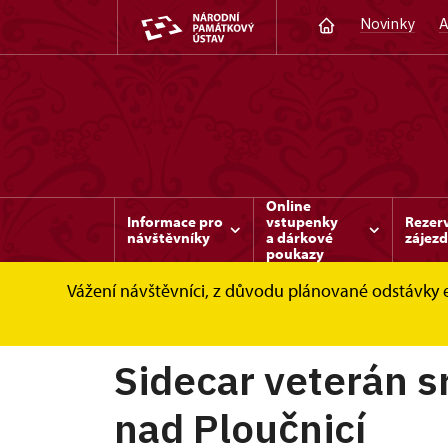
Novinky
A
Online
Informace pro
vstupenky
Rezer
návštěvníky
a dárkové
zájez
poukazy
Vážení návštěvníci, z důvodu plánované odstávky 
Benešov nad Ploučnicí
Akce
Sidecar v
Sidecar veterán s
nad Ploučnicí