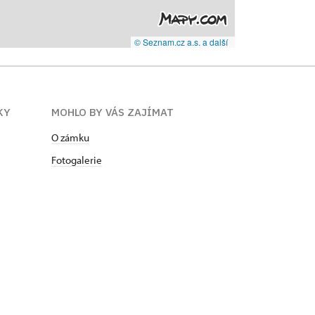
© Seznam.cz a.s. a další
KY
MOHLO BY VÁS ZAJÍMAT
O zámku
Fotogalerie