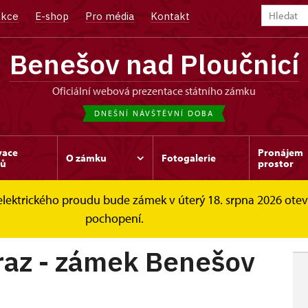
kce
E-shop
Pro média
Kontakt
Benešov nad Ploučnicí
oficiální webová prezentace státního zámku
DNEŠNÍ NÁVŠTĚVNÍ DOBA
vace
Pronájem
O zámku
Fotogalerie
dů
prostor
elektrického proudu bude zámek v úterý 18. srpna 2026 ote
eterán sraz - zámek Benešov...
pochopení.
raz - zámek Benešov