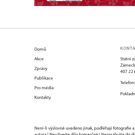
KONT
Domů
Akce
Státní 
Zámeck
Zprávy
407 22 
Publikace
Telefon
Pro média
Pokladn
Kontakty
Není-li výslovně uvedeno jinak, podléhají fotografie a
autora | Neužívejte dílo komerčně | Nezasahujte do dí