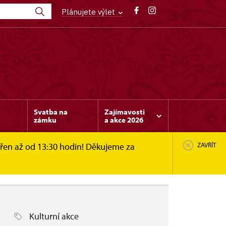
Plánujete výlet
Svatba na
Zajímavosti
zámku
a akce 2026
vřen až od 13:30 hodin! Děkujeme za
ZAVŘÍT
Kulturní akce