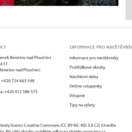
AKT
INFORMACE PRO NÁVŠTĚVNÍ
zámek Benešov nad Ploučnicí
Informace pro návštěvníky
á 51
Prohlídkové okruhy
Benešov nad Ploučnicí
Návštěvní doba
: +420 724 663 548
Online vstupenky
a: +420 412 586 575
Vstupné
Tipy na výlety
 texty
licenci Creative Commons
(CC BY-NC-ND 3.0 CZ) (Uveďte
la). Při užití obsahu uvádějte odkaz na stránky www.npu.cz