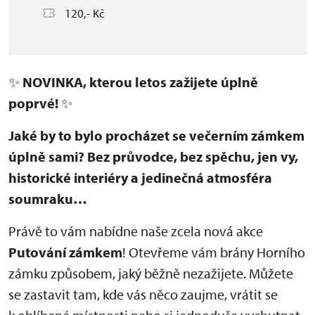
120,- Kč
✨
NOVINKA, kterou letos zažijete úplně
poprvé!
✨
Jaké by to bylo procházet se večerním zámkem
úplně sami? Bez průvodce, bez spěchu, jen vy,
historické interiéry a jedinečná atmosféra
soumraku…
Právě to vám nabídne naše zcela nová akce
Putování zámkem
! Otevřeme vám brány Horního
zámku způsobem, jaký běžně nezažijete. Můžete
se zastavit tam, kde vás něco zaujme, vrátit se