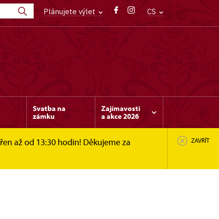
Plánujete výlet
CS
Svatba na
Zajímavosti
zámku
a akce 2026
vřen až od 13:30 hodin! Děkujeme za
ZAVŘÍT