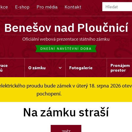
kce
E-shop
Pro média
Kontakt
Benešov nad Ploučnicí
oficiální webová prezentace státního zámku
DNEŠNÍ NÁVŠTĚVNÍ DOBA
vace
Pronájem
O zámku
Fotogalerie
dů
prostor
elektrického proudu bude zámek v úterý 18. srpna 2026 ote
zámku straší
pochopení.
Na zámku straší
ZPĚT