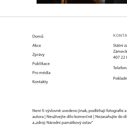
KONT
Domů
Akce
Státní 
Zámeck
Zprávy
407 22 
Publikace
Telefon
Pro média
Pokladn
Kontakty
Není-li výslovně uvedeno jinak, podléhají fotografie a
autora | Neužívejte dílo komerčně | Nezasahujte do dí
a „zdroj: Národní památkový ústav“