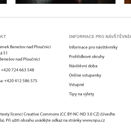
AKT
INFORMACE PRO NÁVŠTĚVNÍ
zámek Benešov nad Ploučnicí
Informace pro návštěvníky
á 51
Prohlídkové okruhy
Benešov nad Ploučnicí
Návštěvní doba
: +420 724 663 548
Online vstupenky
a: +420 412 586 575
Vstupné
Tipy na výlety
 texty
licenci Creative Commons
(CC BY-NC-ND 3.0 CZ) (Uveďte
la). Při užití obsahu uvádějte odkaz na stránky www.npu.cz