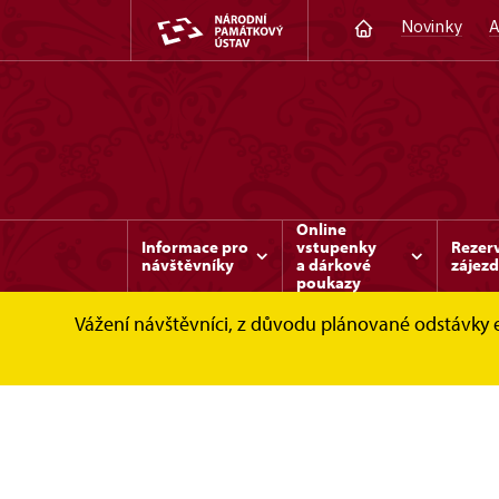
Novinky
A
Online
Informace pro
vstupenky
Rezer
návštěvníky
a dárkové
zájez
poukazy
Vážení návštěvníci, z důvodu plánované odstávky 
Benešov nad Ploučnicí
Fotogalerie
Na 