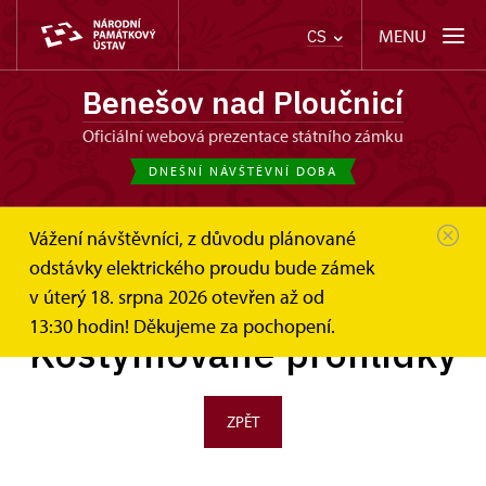
MENU
CS
Benešov nad Ploučnicí
oficiální webová prezentace státního zámku
DNEŠNÍ NÁVŠTĚVNÍ DOBA
Vážení návštěvníci, z důvodu plánované
Benešov nad Ploučnicí
Fotogalerie
odstávky elektrického proudu bude zámek
Kostýmované prohlídky
v úterý 18. srpna 2026 otevřen až od
13:30 hodin! Děkujeme za pochopení.
Kostýmované prohlídky
ZPĚT