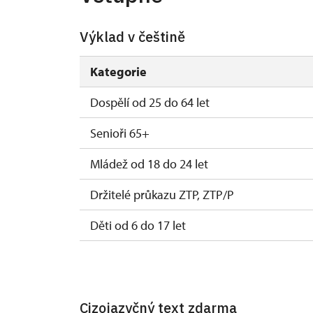
1. 1.-2. 4.
Výklad v češtině
Kategorie
Dospělí od 25 do 64 let
Senioři 65+
Mládež od 18 do 24 let
Držitelé průkazu ZTP, ZTP/P
Děti od 6 do 17 let
Děti do 5 let
Průvodce držitele průkazu ZTP/P
Cizojazyčný text zdarma