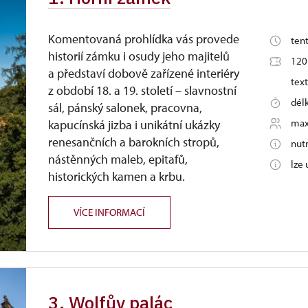
Komentovaná prohlídka vás provede
ten
historií zámku i osudy jeho majitelů
120
a představí dobově zařízené interiéry
text
z období 18. a 19. století – slavnostní
dél
sál, pánský salonek, pracovna,
max
kapucínská jizba i unikátní ukázky
renesančních a barokních stropů,
nut
nástěnných maleb, epitafů,
lze
historických kamen a krbu.
VÍCE INFORMACÍ
3. Wolfův palác