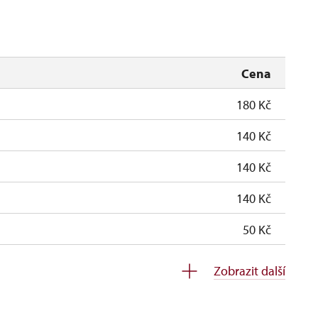
uzavřen
Cena
180 Kč
140 Kč
140 Kč
140 Kč
50 Kč
zdarma
Zobrazit další
zdarma