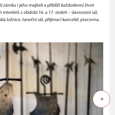
 zámku i jeho majiteli a přiblíží každodenní život
interiérů z období 16. a 17. století – slavnostní sál,
ká ložnice, taneční sál, přijímací kancelář, pracovna,