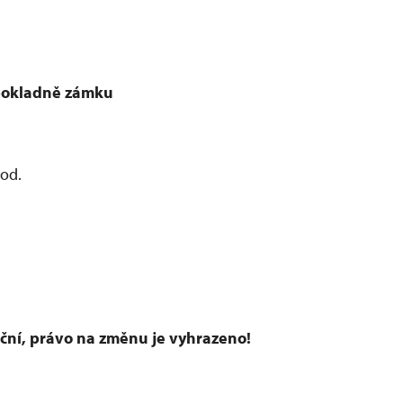
pokladně zámku
od.
ační, právo na změnu je vyhrazeno!