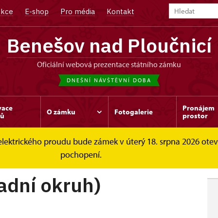
kce
E-shop
Pro média
Kontakt
Benešov nad Ploučnicí
oficiální webová prezentace státního zámku
DNEŠNÍ NÁVŠTĚVNÍ DOBA
vace
Pronájem
O zámku
Fotogalerie
dů
prostor
elektrického proudu bude zámek v úterý 18. srpna 2026 ote
těvníky
Prohlídkové okruhy
Dolní zámek (základní okr
pochopení.
adní okruh)