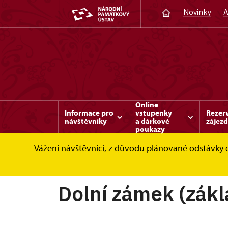
Novinky
A
Online
Informace pro
vstupenky
Rezer
návštěvníky
a dárkové
zájez
poukazy
Vážení návštěvníci, z důvodu plánované odstávky 
Benešov nad Ploučnicí
Informace pro návš
Dolní zámek (zákl