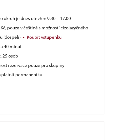
to okruh je dnes otevřen 9.30 – 17.00
 Kč, pouze v češtině s možností cizojazyčného
u (dospělí)
Koupit vstupenku
ka 40 minut
. 25 osob
nost rezervace pouze pro skupiny
 uplatnit permanentku