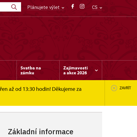
Plánujete výlet
CS
Svatba na
Zajímavosti
zámku
a akce 2026
vřen až od 13:30 hodin! Děkujeme za
ZAVŘÍT
uh)
Základní informace