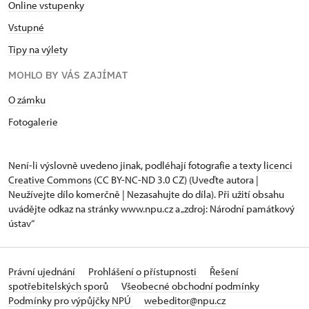
Online vstupenky
Vstupné
Tipy na výlety
MOHLO BY VÁS ZAJÍMAT
O zámku
Fotogalerie
Není-li výslovně uvedeno jinak, podléhají fotografie a texty
licenci
Creative Commons
(CC BY-NC-ND 3.0 CZ) (Uveďte autora |
Neužívejte dílo komerčně | Nezasahujte do díla). Při užití obsahu
uvádějte odkaz na stránky www.npu.cz a „zdroj: Národní památkový
ústav“
Právní ujednání
Prohlášení o přístupnosti
Řešení
spotřebitelských sporů
Všeobecné obchodní podmínky
Podmínky pro výpůjčky NPÚ
webeditor@npu.cz